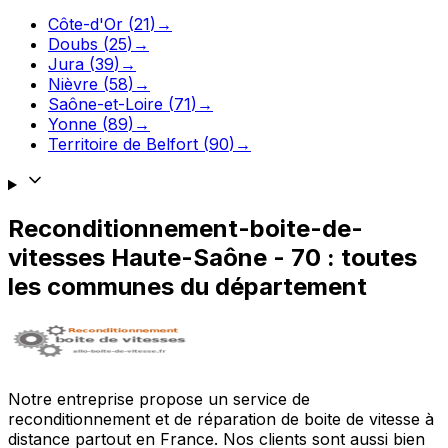
Côte-d'Or
(
21
)
→
Doubs
(
25
)
→
Jura
(
39
)
→
Nièvre
(
58
)
→
Saône-et-Loire
(
71
)
→
Yonne
(
89
)
→
Territoire de Belfort
(
90
)
→
Reconditionnement-boite-de-
vitesses
Haute-Saône
-
70
: toutes
les communes du département
Notre entreprise propose un service de
reconditionnement et de réparation de boite de vitesse à
distance partout en France. Nos clients sont aussi bien