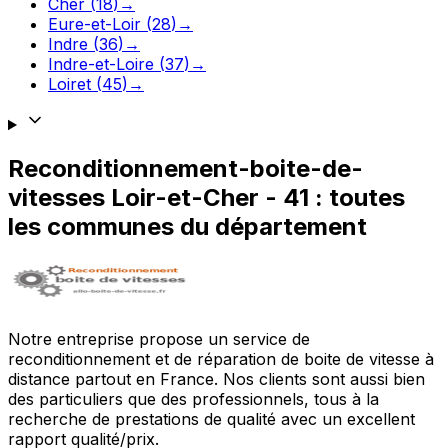
Cher
(
18
)
→
Eure-et-Loir
(
28
)
→
Indre
(
36
)
→
Indre-et-Loire
(
37
)
→
Loiret
(
45
)
→
Reconditionnement-boite-de-
vitesses
Loir-et-Cher
-
41
: toutes
les communes du département
Notre entreprise propose un service de
reconditionnement et de réparation de boite de vitesse à
distance partout en France. Nos clients sont aussi bien
des particuliers que des professionnels, tous à la
recherche de prestations de qualité avec un excellent
rapport qualité/prix.