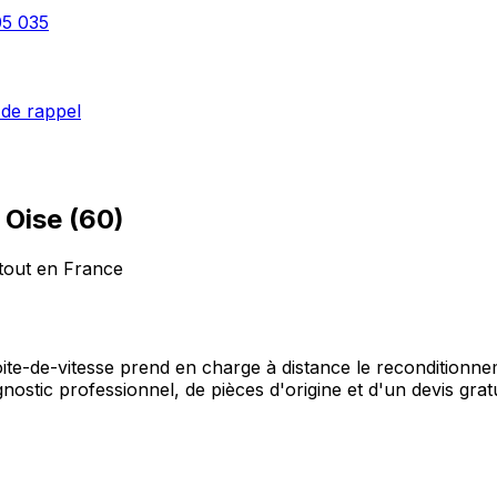
05 035
de rappel
–
Oise
(
60
)
rtout en France
o-boite-de-vitesse prend en charge à distance le reconditio
stic professionnel, de pièces d'origine et d'un devis gratu