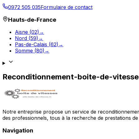
0972 505 035
Formulaire de contact
Hauts-de-France
Aisne
(
02
)
→
Nord
(
59
)
→
Pas-de-Calais
(
62
)
→
Somme
(
80
)
→
Reconditionnement-boite-de-vitess
Notre entreprise propose un service de reconditionnement 
des professionnels, tous à la recherche de prestations de 
Navigation