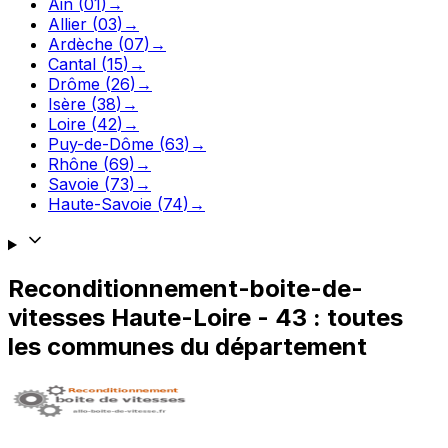
Ain
(
01
)
→
Allier
(
03
)
→
Ardèche
(
07
)
→
Cantal
(
15
)
→
Drôme
(
26
)
→
Isère
(
38
)
→
Loire
(
42
)
→
Puy-de-Dôme
(
63
)
→
Rhône
(
69
)
→
Savoie
(
73
)
→
Haute-Savoie
(
74
)
→
Reconditionnement-boite-de-
vitesses
Haute-Loire
-
43
: toutes
les communes du département