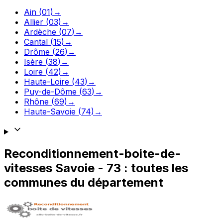
Ain
(
01
)
→
Allier
(
03
)
→
Ardèche
(
07
)
→
Cantal
(
15
)
→
Drôme
(
26
)
→
Isère
(
38
)
→
Loire
(
42
)
→
Haute-Loire
(
43
)
→
Puy-de-Dôme
(
63
)
→
Rhône
(
69
)
→
Haute-Savoie
(
74
)
→
Reconditionnement-boite-de-
vitesses
Savoie
-
73
: toutes les
communes du département