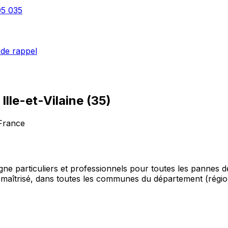
05 035
de rappel
–
Ille-et-Vilaine
(
35
)
 France
agne particuliers et professionnels pour toutes les pannes 
ai maîtrisé, dans toutes les communes du département (régi