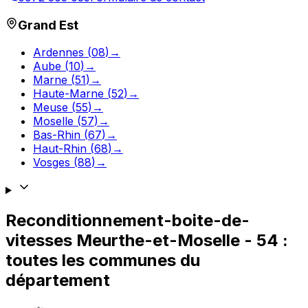
Grand Est
Ardennes
(
08
)
→
Aube
(
10
)
→
Marne
(
51
)
→
Haute-Marne
(
52
)
→
Meuse
(
55
)
→
Moselle
(
57
)
→
Bas-Rhin
(
67
)
→
Haut-Rhin
(
68
)
→
Vosges
(
88
)
→
Reconditionnement-boite-de-
vitesses
Meurthe-et-Moselle
-
54
:
toutes les communes du
département