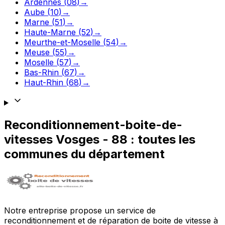
Ardennes
(
08
)
→
Aube
(
10
)
→
Marne
(
51
)
→
Haute-Marne
(
52
)
→
Meurthe-et-Moselle
(
54
)
→
Meuse
(
55
)
→
Moselle
(
57
)
→
Bas-Rhin
(
67
)
→
Haut-Rhin
(
68
)
→
Reconditionnement-boite-de-
vitesses
Vosges
-
88
: toutes les
communes du département
Notre entreprise propose un service de
reconditionnement et de réparation de boite de vitesse à