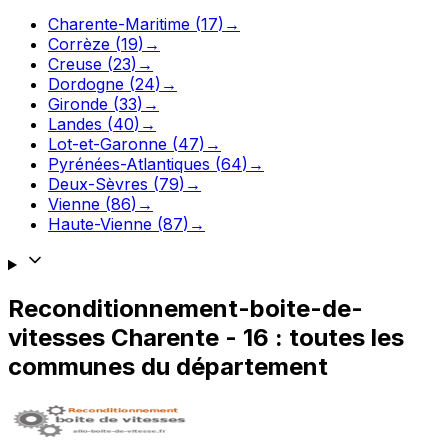
Charente-Maritime
(
17
)
→
Corrèze
(
19
)
→
Creuse
(
23
)
→
Dordogne
(
24
)
→
Gironde
(
33
)
→
Landes
(
40
)
→
Lot-et-Garonne
(
47
)
→
Pyrénées-Atlantiques
(
64
)
→
Deux-Sèvres
(
79
)
→
Vienne
(
86
)
→
Haute-Vienne
(
87
)
→
Reconditionnement-boite-de-
vitesses
Charente
-
16
: toutes les
communes du département