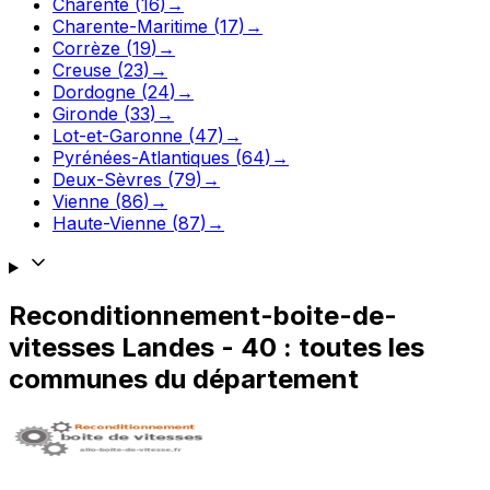
Charente
(
16
)
→
Charente-Maritime
(
17
)
→
Corrèze
(
19
)
→
Creuse
(
23
)
→
Dordogne
(
24
)
→
Gironde
(
33
)
→
Lot-et-Garonne
(
47
)
→
Pyrénées-Atlantiques
(
64
)
→
Deux-Sèvres
(
79
)
→
Vienne
(
86
)
→
Haute-Vienne
(
87
)
→
Reconditionnement-boite-de-
vitesses
Landes
-
40
: toutes les
communes du département