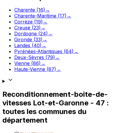
Charente
(
16
)
→
Charente-Maritime
(
17
)
→
Corrèze
(
19
)
→
Creuse
(
23
)
→
Dordogne
(
24
)
→
Gironde
(
33
)
→
Landes
(
40
)
→
Pyrénées-Atlantiques
(
64
)
→
Deux-Sèvres
(
79
)
→
Vienne
(
86
)
→
Haute-Vienne
(
87
)
→
Reconditionnement-boite-de-
vitesses
Lot-et-Garonne
-
47
:
toutes les communes du
département