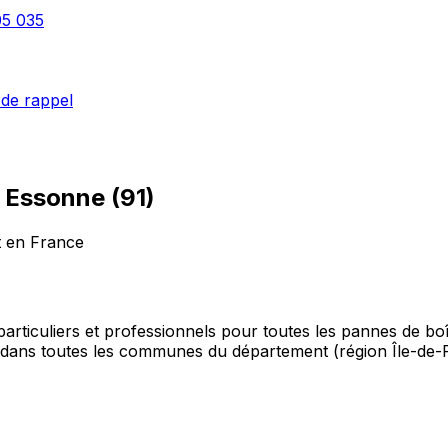
05 035
de rappel
–
Essonne
(
91
)
t en France
rticuliers et professionnels pour toutes les pannes de boî
é, dans toutes les communes du département (région Île-de-