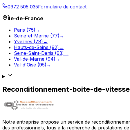
0972 505 035
Formulaire de contact
Île-de-France
Paris
(
75
)
→
Seine-et-Marne
(
77
)
→
Yvelines
(
78
)
→
Hauts-de-Seine
(
92
)
→
Seine-Saint-Denis
(
93
)
→
Val-de-Marne
(
94
)
→
Val-d'Oise
(
95
)
→
Reconditionnement-boite-de-vitess
Notre entreprise propose un service de reconditionnement 
des professionnels, tous à la recherche de prestations de 