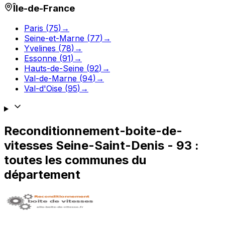
Île-de-France
Paris
(
75
)
→
Seine-et-Marne
(
77
)
→
Yvelines
(
78
)
→
Essonne
(
91
)
→
Hauts-de-Seine
(
92
)
→
Val-de-Marne
(
94
)
→
Val-d'Oise
(
95
)
→
Reconditionnement-boite-de-
vitesses
Seine-Saint-Denis
-
93
:
toutes les communes du
département