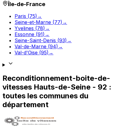
Île-de-France
Paris
(
75
)
→
Seine-et-Marne
(
77
)
→
Yvelines
(
78
)
→
Essonne
(
91
)
→
Seine-Saint-Denis
(
93
)
→
Val-de-Marne
(
94
)
→
Val-d'Oise
(
95
)
→
Reconditionnement-boite-de-
vitesses
Hauts-de-Seine
-
92
:
toutes les communes du
département