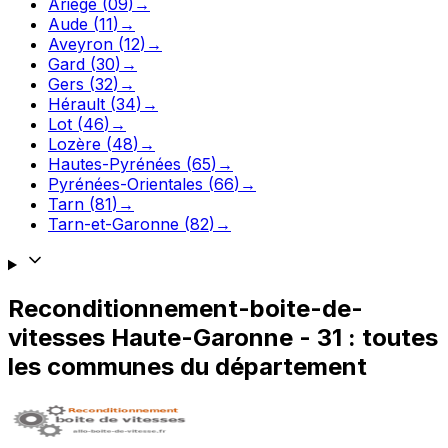
Ariège
(
09
)
→
Aude
(
11
)
→
Aveyron
(
12
)
→
Gard
(
30
)
→
Gers
(
32
)
→
Hérault
(
34
)
→
Lot
(
46
)
→
Lozère
(
48
)
→
Hautes-Pyrénées
(
65
)
→
Pyrénées-Orientales
(
66
)
→
Tarn
(
81
)
→
Tarn-et-Garonne
(
82
)
→
Reconditionnement-boite-de-
vitesses
Haute-Garonne
-
31
: toutes
les communes du département