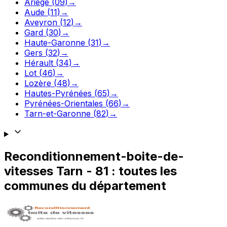
Ariège
(
09
)
→
Aude
(
11
)
→
Aveyron
(
12
)
→
Gard
(
30
)
→
Haute-Garonne
(
31
)
→
Gers
(
32
)
→
Hérault
(
34
)
→
Lot
(
46
)
→
Lozère
(
48
)
→
Hautes-Pyrénées
(
65
)
→
Pyrénées-Orientales
(
66
)
→
Tarn-et-Garonne
(
82
)
→
Reconditionnement-boite-de-
vitesses
Tarn
-
81
: toutes les
communes du département