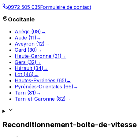
0972 505 035
Formulaire de contact
Occitanie
Ariège
(
09
)
→
Aude
(
11
)
→
Aveyron
(
12
)
→
Gard
(
30
)
→
Haute-Garonne
(
31
)
→
Gers
(
32
)
→
Hérault
(
34
)
→
Lot
(
46
)
→
Hautes-Pyrénées
(
65
)
→
Pyrénées-Orientales
(
66
)
→
Tarn
(
81
)
→
Tarn-et-Garonne
(
82
)
→
Reconditionnement-boite-de-vitess