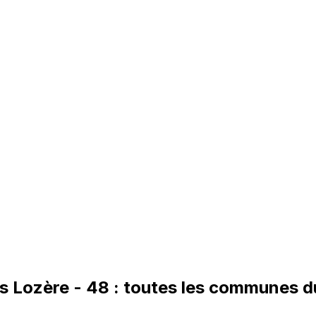
es
Lozère
-
48
: toutes les communes 