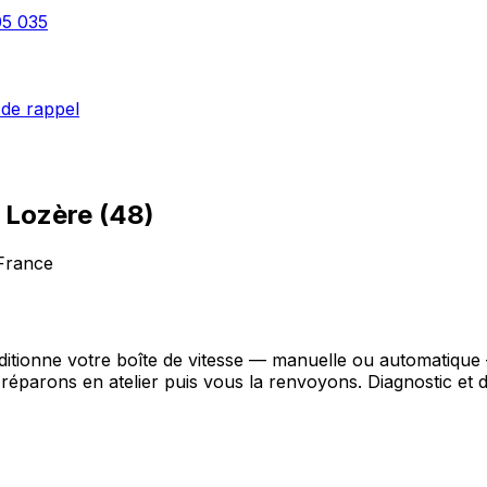
05 035
de rappel
–
Lozère
(
48
)
 France
nditionne votre boîte de vitesse — manuelle ou automatiqu
réparons en atelier puis vous la renvoyons. Diagnostic et de