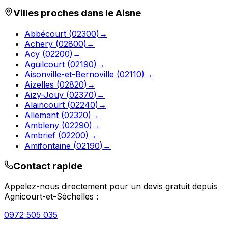
Villes proches dans le
Aisne
Abbécourt
(
02300
)
→
Achery
(
02800
)
→
Acy
(
02200
)
→
Aguilcourt
(
02190
)
→
Aisonville-et-Bernoville
(
02110
)
→
Aizelles
(
02820
)
→
Aizy-Jouy
(
02370
)
→
Alaincourt
(
02240
)
→
Allemant
(
02320
)
→
Ambleny
(
02290
)
→
Ambrief
(
02200
)
→
Amifontaine
(
02190
)
→
Contact rapide
Appelez-nous directement pour un devis gratuit depuis
Agnicourt-et-Séchelles
:
0972 505 035