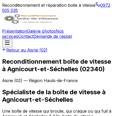
Reconditionnement et réparation boite à vitesse
0972
505 035
Présentation
Galerie photos
Nos
services
Contact
Demande de rappel
Retour au
Aisne
(
02
)
Reconditionnement boîte de vitesse
à
Agnicourt-et-Séchelles
(
02340
)
Aisne
(
02
) — Région
Hauts-de-France
Spécialiste de la boîte de vitesse à
Agnicourt-et-Séchelles
Une boîte de vitesse qui broute, qui craque ou qui fuit à