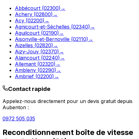
Abbécourt
(
02300
)
→
Achery
(
02800
)
→
Acy
(
02200
)
→
Agnicourt-et-Séchelles
(
02340
)
→
Aguilcourt
(
02190
)
→
Aisonville-et-Bernoville
(
02110
)
→
Aizelles
(
02820
)
→
Aizy-Jouy
(
02370
)
→
Alaincourt
(
02240
)
→
Allemant
(
02320
)
→
Ambleny
(
02290
)
→
Ambrief
(
02200
)
→
Contact rapide
Appelez-nous directement pour un devis gratuit depuis
Aubenton
:
0972 505 035
Reconditionnement boîte de vitesse