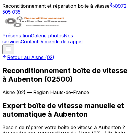
Reconditionnement et réparation boite à vitesse
0972
505 035
Présentation
Galerie photos
Nos
services
Contact
Demande de rappel
Retour au
Aisne
(
02
)
Reconditionnement boîte de vitesse
à
Aubenton
(
02500
)
Aisne
(
02
) — Région
Hauts-de-France
Expert boîte de vitesse manuelle et
automatique à Aubenton
Besoin de réparer votre boîte de vitesse à Aubenton ?