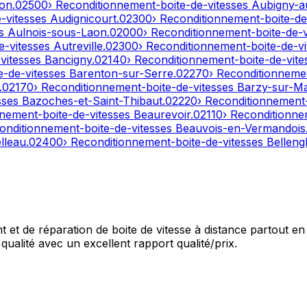
on
.
02500
› Reconditionnement-boite-de-vitesses
Aubigny-a
e-vitesses
Audignicourt
.
02300
› Reconditionnement-boite-de
es
Aulnois-sous-Laon
.
02000
› Reconditionnement-boite-de-
e-vitesses
Autreville
.
02300
› Reconditionnement-boite-de-v
-vitesses
Bancigny
.
02140
› Reconditionnement-boite-de-vit
e-de-vitesses
Barenton-sur-Serre
.
02270
› Reconditionneme
.
02170
› Reconditionnement-boite-de-vitesses
Barzy-sur-M
sses
Bazoches-et-Saint-Thibaut
.
02220
› Reconditionnement
nnement-boite-de-vitesses
Beaurevoir
.
02110
› Reconditionne
onditionnement-boite-de-vitesses
Beauvois-en-Vermandois
lleau
.
02400
› Reconditionnement-boite-de-vitesses
Bellengl
et de réparation de boite de vitesse à distance partout en 
qualité avec un excellent rapport qualité/prix.