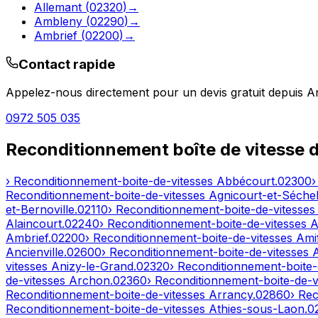
Allemant
(
02320
)
→
Ambleny
(
02290
)
→
Ambrief
(
02200
)
→
Contact rapide
Appelez-nous directement pour un devis gratuit depuis
A
0972 505 035
Reconditionnement boîte de vitesse 
› Reconditionnement-boite-de-vitesses
Abbécourt
.
02300
›
Reconditionnement-boite-de-vitesses
Agnicourt-et-Séchel
et-Bernoville
.
02110
› Reconditionnement-boite-de-vitesse
Alaincourt
.
02240
› Reconditionnement-boite-de-vitesses
A
Ambrief
.
02200
› Reconditionnement-boite-de-vitesses
Ami
Ancienville
.
02600
› Reconditionnement-boite-de-vitesses
vitesses
Anizy-le-Grand
.
02320
› Reconditionnement-boite-
de-vitesses
Archon
.
02360
› Reconditionnement-boite-de-v
Reconditionnement-boite-de-vitesses
Arrancy
.
02860
› Re
Reconditionnement-boite-de-vitesses
Athies-sous-Laon
.
0