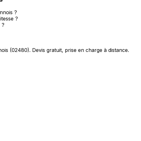
Annois ?
itesse ?
 ?
ois
(
02480
). Devis gratuit, prise en charge à distance.