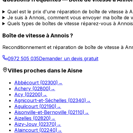
Quel est le prix d'une réparation de boîte de vitesse à 
Je suis à Annois, comment vous envoyer ma boîte de v
Quels types de boîtes de vitesse réparez-vous à Annois
Boîte de vitesse à
Annois
?
Reconditionnement et réparation de boîte de vitesse à
Ann
0972 505 035
Demander un devis gratuit
Villes proches dans le
Aisne
Abbécourt
(
02300
)
→
Achery
(
02800
)
→
Acy
(
02200
)
→
Agnicourt-et-Séchelles
(
02340
)
→
Aguilcourt
(
02190
)
→
Aisonville-et-Bernoville
(
02110
)
→
Aizelles
(
02820
)
→
Aizy-Jouy
(
02370
)
→
Alaincourt
(
02240
)
→