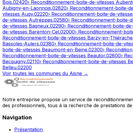
Bois
.
02420
› Reconditionnement-boite-de-vitesses
Aubent
Aubigny-en-Laonnois
.
02820
› Reconditionnement-boite-d
vitesses
Augy
.
02220
› Reconditionnement-boite-de-vitess
de-vitesses
Autreppes
.
02580
› Reconditionnement-boite-d
de-vitesses
Bagneux
.
02290
› Reconditionnement-boite-de
de-vitesses
Barenton-Cel
.
02000
› Reconditionnement-boit
Reconditionnement-boite-de-vitesses
Barzy-en-Thiérache
Bassoles-Aulers
.
02380
› Reconditionnement-boite-de-vite
boite-de-vitesses
Beaumont-en-Beine
.
02300
› Reconditio
Reconditionnement-boite-de-vitesses
Beautor
.
02800
› Rec
Becquigny
.
02110
› Reconditionnement-boite-de-vitesses
Be
Belleu
.
02200
Voir toutes les communes du
Aisne
→
Notre entreprise propose un service de reconditionnement 
des professionnels, tous à la recherche de prestations de 
Navigation
Présentation