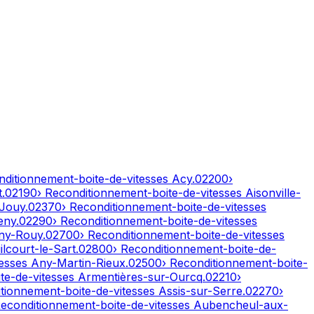
nditionnement-boite-de-vitesses
Acy
.
02200
›
t
.
02190
› Reconditionnement-boite-de-vitesses
Aisonville-
-Jouy
.
02370
› Reconditionnement-boite-de-vitesses
eny
.
02290
› Reconditionnement-boite-de-vitesses
ny-Rouy
.
02700
› Reconditionnement-boite-de-vitesses
lcourt-le-Sart
.
02800
› Reconditionnement-boite-de-
tesses
Any-Martin-Rieux
.
02500
› Reconditionnement-boite-
te-de-vitesses
Armentières-sur-Ourcq
.
02210
›
itionnement-boite-de-vitesses
Assis-sur-Serre
.
02270
›
Reconditionnement-boite-de-vitesses
Aubencheul-aux-