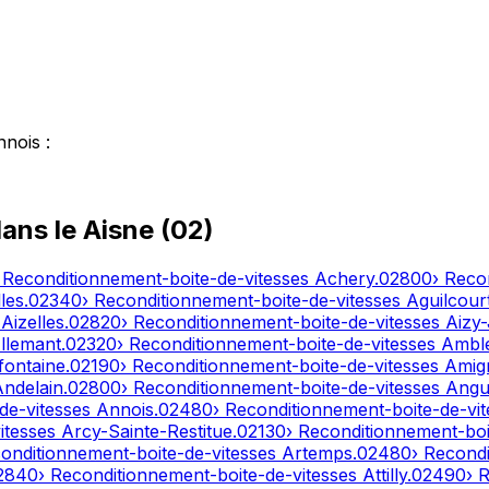
nnois
:
dans le
Aisne
(
02
)
 Reconditionnement-boite-de-vitesses
Achery
.
02800
› Reco
les
.
02340
› Reconditionnement-boite-de-vitesses
Aguilcour
s
Aizelles
.
02820
› Reconditionnement-boite-de-vitesses
Aizy
llemant
.
02320
› Reconditionnement-boite-de-vitesses
Ambl
fontaine
.
02190
› Reconditionnement-boite-de-vitesses
Amig
Andelain
.
02800
› Reconditionnement-boite-de-vitesses
Angui
de-vitesses
Annois
.
02480
› Reconditionnement-boite-de-vi
itesses
Arcy-Sainte-Restitue
.
02130
› Reconditionnement-boi
conditionnement-boite-de-vitesses
Artemps
.
02480
› Recond
2840
› Reconditionnement-boite-de-vitesses
Attilly
.
02490
› 