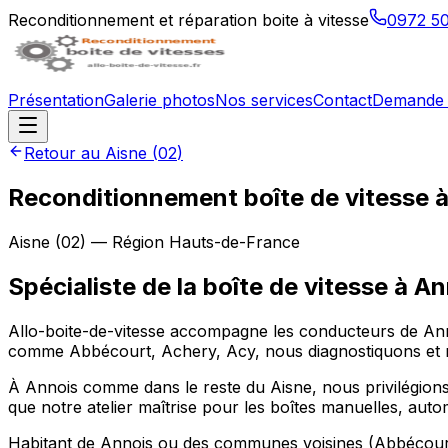
Reconditionnement et réparation boite à vitesse
0972 5
Présentation
Galerie photos
Nos services
Contact
Demande 
Retour au
Aisne
(
02
)
Reconditionnement boîte de vitesse 
Aisne
(
02
) — Région
Hauts-de-France
Spécialiste de la boîte de vitesse à A
Allo-boite-de-vitesse accompagne les conducteurs de Ann
comme Abbécourt, Achery, Acy, nous diagnostiquons et r
À Annois comme dans le reste du Aisne, nous privilégions 
que notre atelier maîtrise pour les boîtes manuelles, aut
Habitant de Annois ou des communes voisines (Abbécourt, 