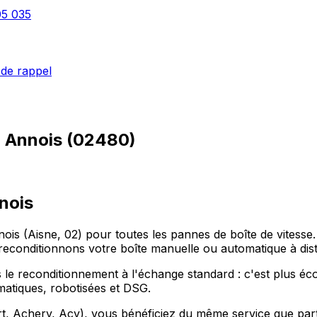
05 035
de rappel
à
Annois
(
02480
)
nnois
ois (Aisne, 02) pour toutes les pannes de boîte de vites
econditionnons votre boîte manuelle ou automatique à dis
le reconditionnement à l'échange standard : c'est plus écon
omatiques, robotisées et DSG.
Achery, Acy), vous bénéficiez du même service que partout