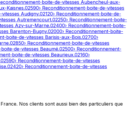
Reconditionnement-boite-de-vitesses
Aubencheul-aux-
ux-Kaisnes
.
02590
› Reconditionnement-boite-de-vitesses
-vitesses
Audigny
.
02120
› Reconditionnement-boite-de-
vitesses
Autremencourt
.
02250
› Reconditionnement-boite-
itesses
Azy-sur-Marne
.
02400
› Reconditionnement-boite-
esses
Barenton-Bugny
.
02000
› Reconditionnement-boite-
nt-boite-de-vitesses
Barisis-aux-Bois
.
02700
›
arne
.
02850
› Reconditionnement-boite-de-vitesses
-boite-de-vitesses
Beaumé
.
02500
› Reconditionnement-
ment-boite-de-vitesses
Beaurieux
.
02160
›
.
02590
› Reconditionnement-boite-de-vitesses
ise
.
02420
› Reconditionnement-boite-de-vitesses
France. Nos clients sont aussi bien des particuliers que