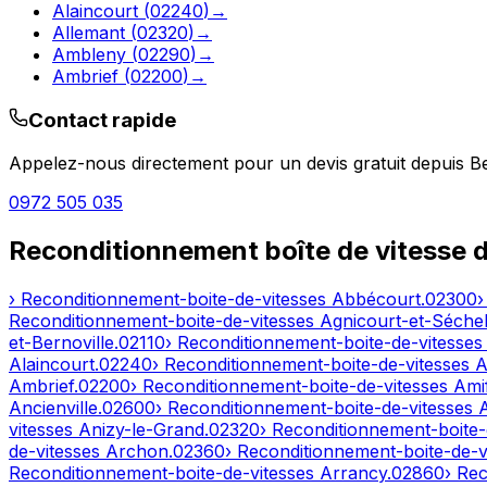
Alaincourt
(
02240
)
→
Allemant
(
02320
)
→
Ambleny
(
02290
)
→
Ambrief
(
02200
)
→
Contact rapide
Appelez-nous directement pour un devis gratuit depuis
B
0972 505 035
Reconditionnement boîte de vitesse 
› Reconditionnement-boite-de-vitesses
Abbécourt
.
02300
›
Reconditionnement-boite-de-vitesses
Agnicourt-et-Séchel
et-Bernoville
.
02110
› Reconditionnement-boite-de-vitesse
Alaincourt
.
02240
› Reconditionnement-boite-de-vitesses
A
Ambrief
.
02200
› Reconditionnement-boite-de-vitesses
Ami
Ancienville
.
02600
› Reconditionnement-boite-de-vitesses
vitesses
Anizy-le-Grand
.
02320
› Reconditionnement-boite-
de-vitesses
Archon
.
02360
› Reconditionnement-boite-de-v
Reconditionnement-boite-de-vitesses
Arrancy
.
02860
› Re