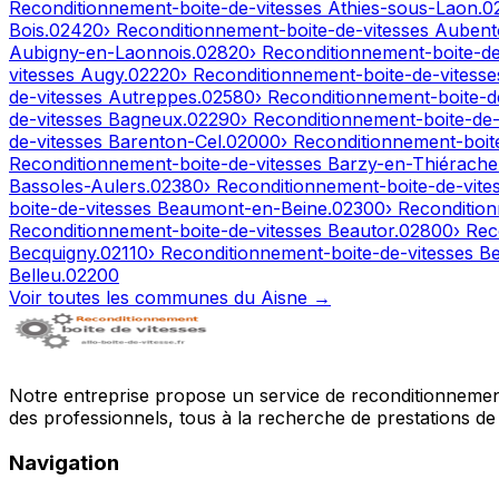
Reconditionnement-boite-de-vitesses
Athies-sous-Laon
.
0
Bois
.
02420
› Reconditionnement-boite-de-vitesses
Aubent
Aubigny-en-Laonnois
.
02820
› Reconditionnement-boite-d
vitesses
Augy
.
02220
› Reconditionnement-boite-de-vitess
de-vitesses
Autreppes
.
02580
› Reconditionnement-boite-d
de-vitesses
Bagneux
.
02290
› Reconditionnement-boite-de
de-vitesses
Barenton-Cel
.
02000
› Reconditionnement-boit
Reconditionnement-boite-de-vitesses
Barzy-en-Thiérache
Bassoles-Aulers
.
02380
› Reconditionnement-boite-de-vite
boite-de-vitesses
Beaumont-en-Beine
.
02300
› Reconditio
Reconditionnement-boite-de-vitesses
Beautor
.
02800
› Rec
Becquigny
.
02110
› Reconditionnement-boite-de-vitesses
Be
Belleu
.
02200
Voir toutes les communes du
Aisne
→
Notre entreprise propose un service de reconditionnement 
des professionnels, tous à la recherche de prestations de 
Navigation