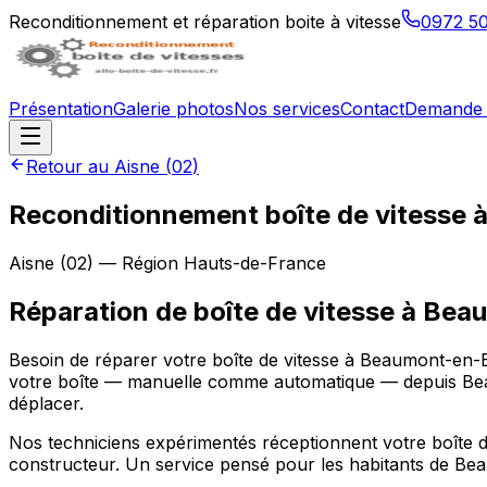
Reconditionnement et réparation boite à vitesse
0972 5
Présentation
Galerie photos
Nos services
Contact
Demande 
Retour au
Aisne
(
02
)
Reconditionnement boîte de vitesse 
Aisne
(
02
) — Région
Hauts-de-France
Réparation de boîte de vitesse à Bea
Besoin de réparer votre boîte de vitesse à Beaumont-en-B
votre boîte — manuelle comme automatique — depuis Bea
déplacer.
Nos techniciens expérimentés réceptionnent votre boîte de
constructeur. Un service pensé pour les habitants de Be