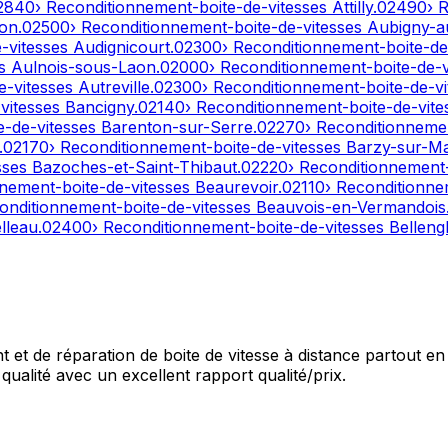
2840
› Reconditionnement-boite-de-vitesses
Attilly
.
02490
› 
on
.
02500
› Reconditionnement-boite-de-vitesses
Aubigny-a
e-vitesses
Audignicourt
.
02300
› Reconditionnement-boite-de
es
Aulnois-sous-Laon
.
02000
› Reconditionnement-boite-de-
e-vitesses
Autreville
.
02300
› Reconditionnement-boite-de-v
-vitesses
Bancigny
.
02140
› Reconditionnement-boite-de-vit
e-de-vitesses
Barenton-sur-Serre
.
02270
› Reconditionneme
.
02170
› Reconditionnement-boite-de-vitesses
Barzy-sur-M
sses
Bazoches-et-Saint-Thibaut
.
02220
› Reconditionnement
nnement-boite-de-vitesses
Beaurevoir
.
02110
› Reconditionne
onditionnement-boite-de-vitesses
Beauvois-en-Vermandois
lleau
.
02400
› Reconditionnement-boite-de-vitesses
Bellengl
et de réparation de boite de vitesse à distance partout en 
qualité avec un excellent rapport qualité/prix.