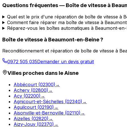
Questions fréquentes — Boîte de vitesse à
Beaum
Quel est le prix d'une réparation de boîte de vitesse 
Comment faire réparer ma boîte de vitesse à Beaumont
Réparez-vous les boîtes automatiques à Beaumont-en-
Boîte de vitesse à
Beaumont-en-Beine
?
Reconditionnement et réparation de boîte de vitesse à
Bea
0972 505 035
Demander un devis gratuit
Villes proches dans le
Aisne
Abbécourt
(
02300
)
→
Achery
(
02800
)
→
Acy
(
02200
)
→
Agnicourt-et-Séchelles
(
02340
)
→
Aguilcourt
(
02190
)
→
Aisonville-et-Bernoville
(
02110
)
→
Aizelles
(
02820
)
→
Aizy-Jouy
(
02370
)
→