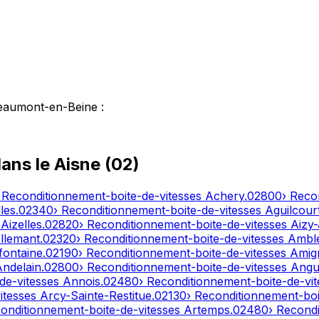
eaumont-en-Beine
:
dans le
Aisne
(
02
)
 Reconditionnement-boite-de-vitesses
Achery
.
02800
› Reco
les
.
02340
› Reconditionnement-boite-de-vitesses
Aguilcour
s
Aizelles
.
02820
› Reconditionnement-boite-de-vitesses
Aizy
llemant
.
02320
› Reconditionnement-boite-de-vitesses
Ambl
fontaine
.
02190
› Reconditionnement-boite-de-vitesses
Amig
Andelain
.
02800
› Reconditionnement-boite-de-vitesses
Angui
de-vitesses
Annois
.
02480
› Reconditionnement-boite-de-vi
itesses
Arcy-Sainte-Restitue
.
02130
› Reconditionnement-boi
conditionnement-boite-de-vitesses
Artemps
.
02480
› Recond