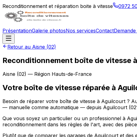
Reconditionnement et réparation boite à vitesse
0972 5
Présentation
Galerie photos
Nos services
Contact
Demande 
Retour au
Aisne
(
02
)
Reconditionnement boîte de vitesse 
Aisne
(
02
) — Région
Hauts-de-France
Votre boîte de vitesse réparée à Aguil
Besoin de réparer votre boîte de vitesse à Aguilcourt ? A
— manuelle comme automatique — depuis Aguilcourt (0219
Que vous soyez un particulier ou un professionnel à Aguil
reconditionnement dans les règles de l'art, avec des pièce
Plutôt que de comparer les garages de Aguilcourt et des e