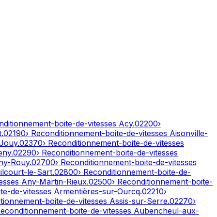
nditionnement-boite-de-vitesses
Acy
.
02200
›
t
.
02190
› Reconditionnement-boite-de-vitesses
Aisonville-
-Jouy
.
02370
› Reconditionnement-boite-de-vitesses
eny
.
02290
› Reconditionnement-boite-de-vitesses
ny-Rouy
.
02700
› Reconditionnement-boite-de-vitesses
lcourt-le-Sart
.
02800
› Reconditionnement-boite-de-
tesses
Any-Martin-Rieux
.
02500
› Reconditionnement-boite-
te-de-vitesses
Armentières-sur-Ourcq
.
02210
›
itionnement-boite-de-vitesses
Assis-sur-Serre
.
02270
›
Reconditionnement-boite-de-vitesses
Aubencheul-aux-