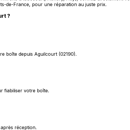
uts-de-France, pour une réparation au juste prix.
urt
?
re boîte depuis Aguilcourt (02190).
fiabiliser votre boîte.
 après réception.