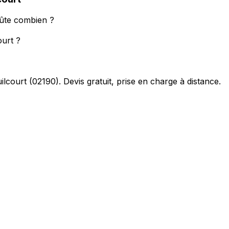
oûte combien ?
ourt ?
ilcourt
(
02190
). Devis gratuit, prise en charge à distance.