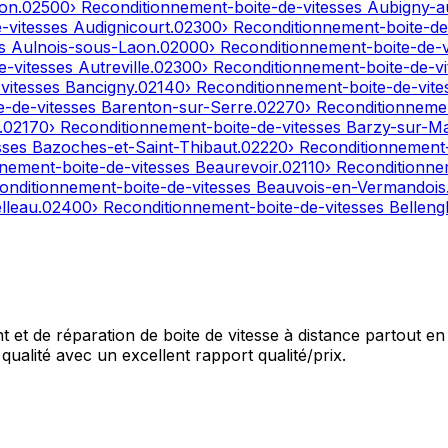
on
.
02500
› Reconditionnement-boite-de-vitesses
Aubigny-a
e-vitesses
Audignicourt
.
02300
› Reconditionnement-boite-de
es
Aulnois-sous-Laon
.
02000
› Reconditionnement-boite-de-
e-vitesses
Autreville
.
02300
› Reconditionnement-boite-de-v
-vitesses
Bancigny
.
02140
› Reconditionnement-boite-de-vit
e-de-vitesses
Barenton-sur-Serre
.
02270
› Reconditionneme
.
02170
› Reconditionnement-boite-de-vitesses
Barzy-sur-M
sses
Bazoches-et-Saint-Thibaut
.
02220
› Reconditionnement
nnement-boite-de-vitesses
Beaurevoir
.
02110
› Reconditionne
onditionnement-boite-de-vitesses
Beauvois-en-Vermandois
lleau
.
02400
› Reconditionnement-boite-de-vitesses
Bellengl
et de réparation de boite de vitesse à distance partout en 
qualité avec un excellent rapport qualité/prix.