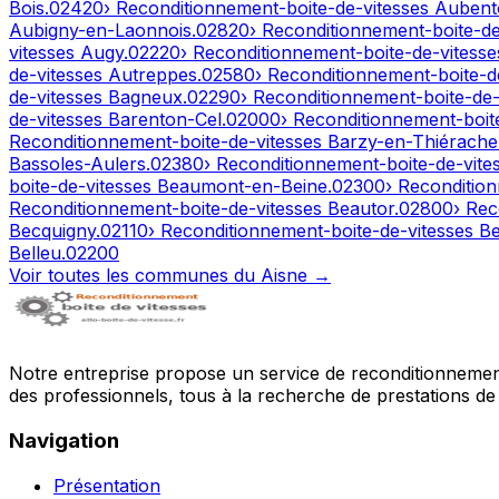
Bois
.
02420
› Reconditionnement-boite-de-vitesses
Aubent
Aubigny-en-Laonnois
.
02820
› Reconditionnement-boite-d
vitesses
Augy
.
02220
› Reconditionnement-boite-de-vitess
de-vitesses
Autreppes
.
02580
› Reconditionnement-boite-d
de-vitesses
Bagneux
.
02290
› Reconditionnement-boite-de
de-vitesses
Barenton-Cel
.
02000
› Reconditionnement-boit
Reconditionnement-boite-de-vitesses
Barzy-en-Thiérache
Bassoles-Aulers
.
02380
› Reconditionnement-boite-de-vite
boite-de-vitesses
Beaumont-en-Beine
.
02300
› Reconditio
Reconditionnement-boite-de-vitesses
Beautor
.
02800
› Rec
Becquigny
.
02110
› Reconditionnement-boite-de-vitesses
Be
Belleu
.
02200
Voir toutes les communes du
Aisne
→
Notre entreprise propose un service de reconditionnement 
des professionnels, tous à la recherche de prestations de 
Navigation
Présentation