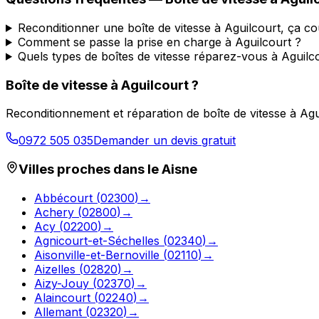
Reconditionner une boîte de vitesse à Aguilcourt, ça c
Comment se passe la prise en charge à Aguilcourt ?
Quels types de boîtes de vitesse réparez-vous à Aguilc
Boîte de vitesse à
Aguilcourt
?
Reconditionnement et réparation de boîte de vitesse à
Agu
0972 505 035
Demander un devis gratuit
Villes proches dans le
Aisne
Abbécourt
(
02300
)
→
Achery
(
02800
)
→
Acy
(
02200
)
→
Agnicourt-et-Séchelles
(
02340
)
→
Aisonville-et-Bernoville
(
02110
)
→
Aizelles
(
02820
)
→
Aizy-Jouy
(
02370
)
→
Alaincourt
(
02240
)
→
Allemant
(
02320
)
→