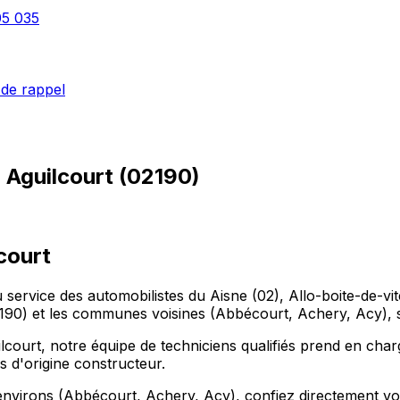
05 035
de rappel
à
Aguilcourt
(
02190
)
court
u service des automobilistes du Aisne (02), Allo-boite-de-v
0) et les communes voisines (Abbécourt, Achery, Acy), 
court, notre équipe de techniciens qualifiés prend en char
s d'origine constructeur.
nvirons (Abbécourt, Achery, Acy), confiez directement votre