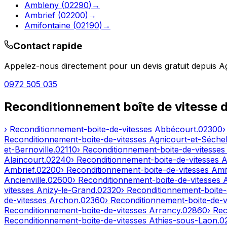
Ambleny
(
02290
)
→
Ambrief
(
02200
)
→
Amifontaine
(
02190
)
→
Contact rapide
Appelez-nous directement pour un devis gratuit depuis
Ag
0972 505 035
Reconditionnement boîte de vitesse 
› Reconditionnement-boite-de-vitesses
Abbécourt
.
02300
›
Reconditionnement-boite-de-vitesses
Agnicourt-et-Séchel
et-Bernoville
.
02110
› Reconditionnement-boite-de-vitesse
Alaincourt
.
02240
› Reconditionnement-boite-de-vitesses
A
Ambrief
.
02200
› Reconditionnement-boite-de-vitesses
Ami
Ancienville
.
02600
› Reconditionnement-boite-de-vitesses
vitesses
Anizy-le-Grand
.
02320
› Reconditionnement-boite-
de-vitesses
Archon
.
02360
› Reconditionnement-boite-de-v
Reconditionnement-boite-de-vitesses
Arrancy
.
02860
› Re
Reconditionnement-boite-de-vitesses
Athies-sous-Laon
.
0