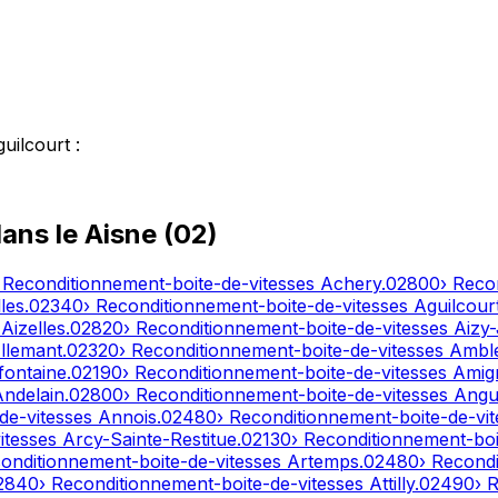
uilcourt
:
dans le
Aisne
(
02
)
 Reconditionnement-boite-de-vitesses
Achery
.
02800
› Reco
les
.
02340
› Reconditionnement-boite-de-vitesses
Aguilcour
s
Aizelles
.
02820
› Reconditionnement-boite-de-vitesses
Aizy
llemant
.
02320
› Reconditionnement-boite-de-vitesses
Ambl
fontaine
.
02190
› Reconditionnement-boite-de-vitesses
Amig
Andelain
.
02800
› Reconditionnement-boite-de-vitesses
Angui
de-vitesses
Annois
.
02480
› Reconditionnement-boite-de-vi
itesses
Arcy-Sainte-Restitue
.
02130
› Reconditionnement-boi
conditionnement-boite-de-vitesses
Artemps
.
02480
› Recond
2840
› Reconditionnement-boite-de-vitesses
Attilly
.
02490
› 