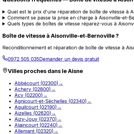
Quel est le prix d'une réparation de boîte de vitesse à A
Comment se passe la prise en charge à Aisonville-et-Be
Quels types de boîtes de vitesse réparez-vous à Aisonvi
Boîte de vitesse à
Aisonville-et-Bernoville
?
Reconditionnement et réparation de boîte de vitesse à
Ais
0972 505 035
Demander un devis gratuit
Villes proches dans le
Aisne
Abbécourt
(
02300
)
→
Achery
(
02800
)
→
Acy
(
02200
)
→
Agnicourt-et-Séchelles
(
02340
)
→
Aguilcourt
(
02190
)
→
Aizelles
(
02820
)
→
Aizy-Jouy
(
02370
)
→
Alaincourt
(
02240
)
→
Allemant
(
02320
)
→