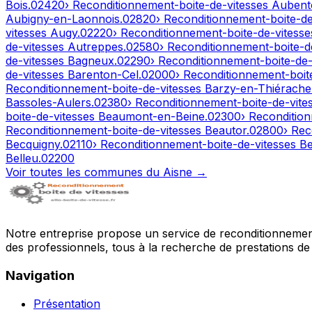
Bois
.
02420
› Reconditionnement-boite-de-vitesses
Aubent
Aubigny-en-Laonnois
.
02820
› Reconditionnement-boite-d
vitesses
Augy
.
02220
› Reconditionnement-boite-de-vitess
de-vitesses
Autreppes
.
02580
› Reconditionnement-boite-d
de-vitesses
Bagneux
.
02290
› Reconditionnement-boite-de
de-vitesses
Barenton-Cel
.
02000
› Reconditionnement-boit
Reconditionnement-boite-de-vitesses
Barzy-en-Thiérache
Bassoles-Aulers
.
02380
› Reconditionnement-boite-de-vite
boite-de-vitesses
Beaumont-en-Beine
.
02300
› Reconditio
Reconditionnement-boite-de-vitesses
Beautor
.
02800
› Rec
Becquigny
.
02110
› Reconditionnement-boite-de-vitesses
Be
Belleu
.
02200
Voir toutes les communes du
Aisne
→
Notre entreprise propose un service de reconditionnement 
des professionnels, tous à la recherche de prestations de 
Navigation
Présentation