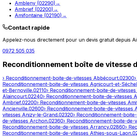
Ambleny
(
02290
)
→
Ambrief
(
02200
)
→
Amifontaine
(
02190
)
→
Contact rapide
Appelez-nous directement pour un devis gratuit depuis
Ai
0972 505 035
Reconditionnement boîte de vitesse 
› Reconditionnement-boite-de-vitesses
Abbécourt
.
02300
›
Reconditionnement-boite-de-vitesses
Agnicourt-et-Séchel
et-Bernoville
.
02110
› Reconditionnement-boite-de-vitesse
Alaincourt
.
02240
› Reconditionnement-boite-de-vitesses
A
Ambrief
.
02200
› Reconditionnement-boite-de-vitesses
Ami
Ancienville
.
02600
› Reconditionnement-boite-de-vitesses
vitesses
Anizy-le-Grand
.
02320
› Reconditionnement-boite-
de-vitesses
Archon
.
02360
› Reconditionnement-boite-de-v
Reconditionnement-boite-de-vitesses
Arrancy
.
02860
› Re
Reconditionnement-boite-de-vitesses
Athies-sous-Laon
.
0