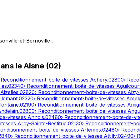
sonville-et-Bernoville
:
dans le
Aisne
(
02
)
 Reconditionnement-boite-de-vitesses
Achery
.
02800
› Reco
les
.
02340
› Reconditionnement-boite-de-vitesses
Aguilcour
s
Aizelles
.
02820
› Reconditionnement-boite-de-vitesses
Aizy
llemant
.
02320
› Reconditionnement-boite-de-vitesses
Ambl
fontaine
.
02190
› Reconditionnement-boite-de-vitesses
Amig
Andelain
.
02800
› Reconditionnement-boite-de-vitesses
Angui
de-vitesses
Annois
.
02480
› Reconditionnement-boite-de-vi
itesses
Arcy-Sainte-Restitue
.
02130
› Reconditionnement-boi
conditionnement-boite-de-vitesses
Artemps
.
02480
› Recond
2840
› Reconditionnement-boite-de-vitesses
Attilly
.
02490
› 