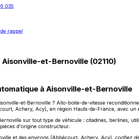
05 035
de rappel
à
Aisonville-et-Bernoville
(
02110
)
utomatique à Aisonville-et-Bernoville
Aisonville-et-Bernoville ? Allo-boite-de-vitesse recondition
bécourt, Achery, Acy), en région Hauts-de-France, avec un 
noville sur tout type de véhicule : citadines, berlines, uti
pièces d'origine constructeur.
ille et des environs (Abbécourt, Achery, Acy), confiez dire