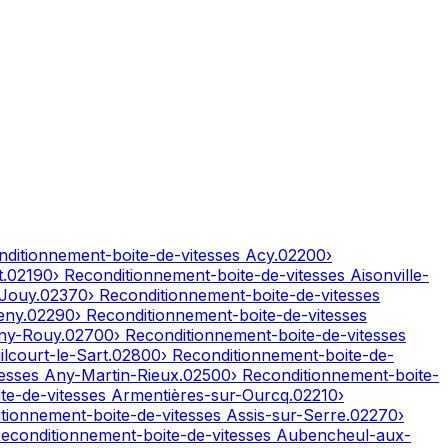
nditionnement-boite-de-vitesses
Acy
.
02200
›
t
.
02190
› Reconditionnement-boite-de-vitesses
Aisonville-
-Jouy
.
02370
› Reconditionnement-boite-de-vitesses
eny
.
02290
› Reconditionnement-boite-de-vitesses
ny-Rouy
.
02700
› Reconditionnement-boite-de-vitesses
lcourt-le-Sart
.
02800
› Reconditionnement-boite-de-
tesses
Any-Martin-Rieux
.
02500
› Reconditionnement-boite-
te-de-vitesses
Armentières-sur-Ourcq
.
02210
›
itionnement-boite-de-vitesses
Assis-sur-Serre
.
02270
›
Reconditionnement-boite-de-vitesses
Aubencheul-aux-