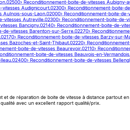
on
.
02500
› Reconditionnement-boite-de-vitesses
Aubigny-a
e-vitesses
Audignicourt
.
02300
› Reconditionnement-boite-de
es
Aulnois-sous-Laon
.
02000
› Reconditionnement-boite-de-
e-vitesses
Autreville
.
02300
› Reconditionnement-boite-de-v
-vitesses
Bancigny
.
02140
› Reconditionnement-boite-de-vit
e-de-vitesses
Barenton-sur-Serre
.
02270
› Reconditionneme
.
02170
› Reconditionnement-boite-de-vitesses
Barzy-sur-M
sses
Bazoches-et-Saint-Thibaut
.
02220
› Reconditionnement
nnement-boite-de-vitesses
Beaurevoir
.
02110
› Reconditionne
onditionnement-boite-de-vitesses
Beauvois-en-Vermandois
lleau
.
02400
› Reconditionnement-boite-de-vitesses
Bellengl
et de réparation de boite de vitesse à distance partout en 
qualité avec un excellent rapport qualité/prix.