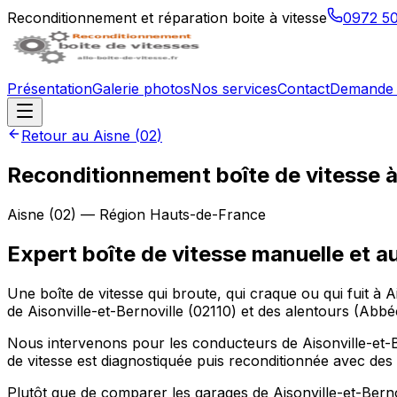
Reconditionnement et réparation boite à vitesse
0972 5
Présentation
Galerie photos
Nos services
Contact
Demande 
Retour au
Aisne
(
02
)
Reconditionnement boîte de vitesse 
Aisne
(
02
) — Région
Hauts-de-France
Expert boîte de vitesse manuelle et a
Une boîte de vitesse qui broute, qui craque ou qui fuit à 
de Aisonville-et-Bernoville (02110) et des alentours (Ab
Nous intervenons pour les conducteurs de Aisonville-et-Ber
de vitesse est diagnostiquée puis reconditionnée avec des 
Plutôt que de comparer les garages de Aisonville-et-Bernov