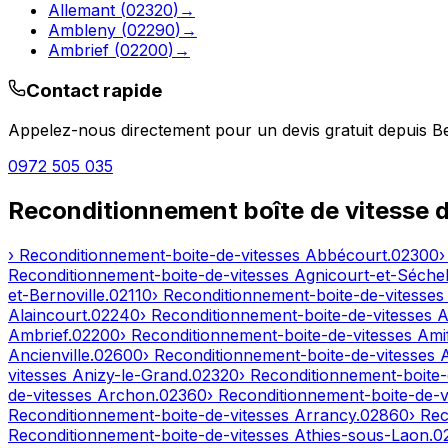
Allemant
(
02320
)
→
Ambleny
(
02290
)
→
Ambrief
(
02200
)
→
Contact rapide
Appelez-nous directement pour un devis gratuit depuis
B
0972 505 035
Reconditionnement boîte de vitesse 
› Reconditionnement-boite-de-vitesses
Abbécourt
.
02300
›
Reconditionnement-boite-de-vitesses
Agnicourt-et-Séchel
et-Bernoville
.
02110
› Reconditionnement-boite-de-vitesse
Alaincourt
.
02240
› Reconditionnement-boite-de-vitesses
A
Ambrief
.
02200
› Reconditionnement-boite-de-vitesses
Ami
Ancienville
.
02600
› Reconditionnement-boite-de-vitesses
vitesses
Anizy-le-Grand
.
02320
› Reconditionnement-boite-
de-vitesses
Archon
.
02360
› Reconditionnement-boite-de-v
Reconditionnement-boite-de-vitesses
Arrancy
.
02860
› Re
Reconditionnement-boite-de-vitesses
Athies-sous-Laon
.
0