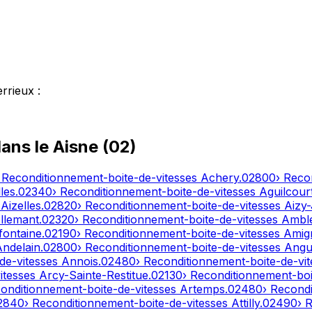
errieux
:
dans le
Aisne
(
02
)
 Reconditionnement-boite-de-vitesses
Achery
.
02800
› Reco
les
.
02340
› Reconditionnement-boite-de-vitesses
Aguilcour
s
Aizelles
.
02820
› Reconditionnement-boite-de-vitesses
Aizy
llemant
.
02320
› Reconditionnement-boite-de-vitesses
Ambl
fontaine
.
02190
› Reconditionnement-boite-de-vitesses
Amig
Andelain
.
02800
› Reconditionnement-boite-de-vitesses
Angui
de-vitesses
Annois
.
02480
› Reconditionnement-boite-de-vi
itesses
Arcy-Sainte-Restitue
.
02130
› Reconditionnement-boi
conditionnement-boite-de-vitesses
Artemps
.
02480
› Recond
2840
› Reconditionnement-boite-de-vitesses
Attilly
.
02490
› 