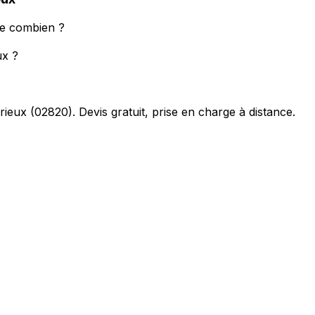
te combien ?
ux ?
rieux
(
02820
). Devis gratuit, prise en charge à distance.