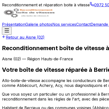
Reconditionnement et réparation boite à vitesse
0972 5
Présentation
Galerie photos
Nos services
Contact
Demande 
Retour au
Aisne
(
02
)
Reconditionnement boîte de vitesse 
Aisne
(
02
) — Région
Hauts-de-France
Votre boîte de vitesse réparée à Berr
Allo-boite-de-vitesse accompagne les conducteurs de Ber
comme Abbécourt, Achery, Acy, nous diagnostiquons et r
Que vous soyez un particulier ou un professionnel à Berri
reconditionnement dans les règles de l'art, avec des pièce
Habitant de Berrieux ou des communes voisines (Abbécourt