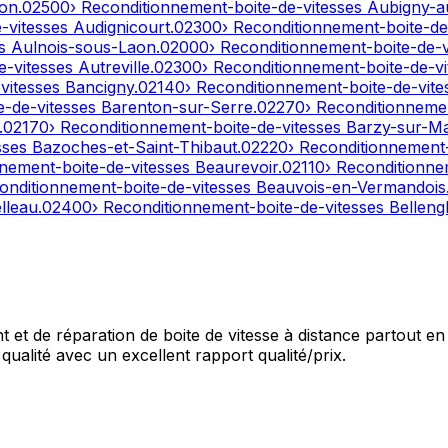
on
.
02500
› Reconditionnement-boite-de-vitesses
Aubigny-a
e-vitesses
Audignicourt
.
02300
› Reconditionnement-boite-de
es
Aulnois-sous-Laon
.
02000
› Reconditionnement-boite-de-
e-vitesses
Autreville
.
02300
› Reconditionnement-boite-de-v
-vitesses
Bancigny
.
02140
› Reconditionnement-boite-de-vit
e-de-vitesses
Barenton-sur-Serre
.
02270
› Reconditionneme
.
02170
› Reconditionnement-boite-de-vitesses
Barzy-sur-M
sses
Bazoches-et-Saint-Thibaut
.
02220
› Reconditionnement
nnement-boite-de-vitesses
Beaurevoir
.
02110
› Reconditionne
onditionnement-boite-de-vitesses
Beauvois-en-Vermandois
lleau
.
02400
› Reconditionnement-boite-de-vitesses
Bellengl
et de réparation de boite de vitesse à distance partout en 
qualité avec un excellent rapport qualité/prix.