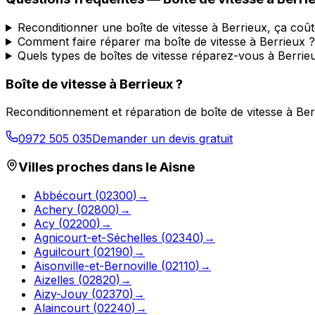
Reconditionner une boîte de vitesse à Berrieux, ça coû
Comment faire réparer ma boîte de vitesse à Berrieux ?
Quels types de boîtes de vitesse réparez-vous à Berrie
Boîte de vitesse à
Berrieux
?
Reconditionnement et réparation de boîte de vitesse à
Ber
0972 505 035
Demander un devis gratuit
Villes proches dans le
Aisne
Abbécourt
(
02300
)
→
Achery
(
02800
)
→
Acy
(
02200
)
→
Agnicourt-et-Séchelles
(
02340
)
→
Aguilcourt
(
02190
)
→
Aisonville-et-Bernoville
(
02110
)
→
Aizelles
(
02820
)
→
Aizy-Jouy
(
02370
)
→
Alaincourt
(
02240
)
→