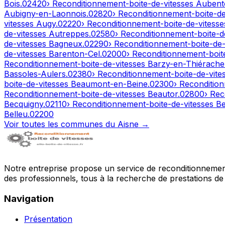
Bois
.
02420
› Reconditionnement-boite-de-vitesses
Aubent
Aubigny-en-Laonnois
.
02820
› Reconditionnement-boite-d
vitesses
Augy
.
02220
› Reconditionnement-boite-de-vitess
de-vitesses
Autreppes
.
02580
› Reconditionnement-boite-d
de-vitesses
Bagneux
.
02290
› Reconditionnement-boite-de
de-vitesses
Barenton-Cel
.
02000
› Reconditionnement-boit
Reconditionnement-boite-de-vitesses
Barzy-en-Thiérache
Bassoles-Aulers
.
02380
› Reconditionnement-boite-de-vite
boite-de-vitesses
Beaumont-en-Beine
.
02300
› Reconditio
Reconditionnement-boite-de-vitesses
Beautor
.
02800
› Rec
Becquigny
.
02110
› Reconditionnement-boite-de-vitesses
Be
Belleu
.
02200
Voir toutes les communes du
Aisne
→
Notre entreprise propose un service de reconditionnement 
des professionnels, tous à la recherche de prestations de 
Navigation
Présentation