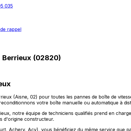
05 035
de rappel
à
Berrieux
(
02820
)
ieux
rieux (Aisne, 02) pour toutes les pannes de boîte de vit
econditionnons votre boîte manuelle ou automatique à dis
eux, notre équipe de techniciens qualifiés prend en charge
s d'origine constructeur.
, Achery, Acy), vous bénéficiez du même service que parto