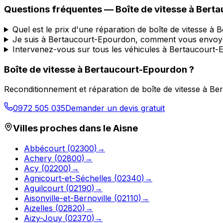
Questions fréquentes — Boîte de vitesse à
Berta
Quel est le prix d'une réparation de boîte de vitesse à
Je suis à Bertaucourt-Epourdon, comment vous envoyer
Intervenez-vous sur tous les véhicules à Bertaucourt
Boîte de vitesse à
Bertaucourt-Epourdon
?
Reconditionnement et réparation de boîte de vitesse à
Ber
0972 505 035
Demander un devis gratuit
Villes proches dans le
Aisne
Abbécourt
(
02300
)
→
Achery
(
02800
)
→
Acy
(
02200
)
→
Agnicourt-et-Séchelles
(
02340
)
→
Aguilcourt
(
02190
)
→
Aisonville-et-Bernoville
(
02110
)
→
Aizelles
(
02820
)
→
Aizy-Jouy
(
02370
)
→