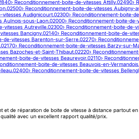
2840
› Reconditionnement-boite-de-vitesses
Attilly
.
02490
› 
on
.
02500
› Reconditionnement-boite-de-vitesses
Aubigny-a
e-vitesses
Audignicourt
.
02300
› Reconditionnement-boite-de
es
Aulnois-sous-Laon
.
02000
› Reconditionnement-boite-de-
e-vitesses
Autreville
.
02300
› Reconditionnement-boite-de-v
-vitesses
Bancigny
.
02140
› Reconditionnement-boite-de-vit
e-de-vitesses
Barenton-sur-Serre
.
02270
› Reconditionneme
.
02170
› Reconditionnement-boite-de-vitesses
Barzy-sur-M
sses
Bazoches-et-Saint-Thibaut
.
02220
› Reconditionnement
nnement-boite-de-vitesses
Beaurevoir
.
02110
› Reconditionne
onditionnement-boite-de-vitesses
Beauvois-en-Vermandois
lleau
.
02400
› Reconditionnement-boite-de-vitesses
Bellengl
et de réparation de boite de vitesse à distance partout en 
qualité avec un excellent rapport qualité/prix.