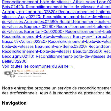
Reconditionnement-boite-de-vitesses
Athies-sous-Laon
.
0
Bois
.
02420
› Reconditionnement-boite-de-vitesses
Aubent
Aubigny-en-Laonnois
.
02820
› Reconditionnement-boite-d
vitesses
Augy
.
02220
› Reconditionnement-boite-de-vitess
de-vitesses
Autreppes
.
02580
› Reconditionnement-boite-d
de-vitesses
Bagneux
.
02290
› Reconditionnement-boite-de
de-vitesses
Barenton-Cel
.
02000
› Reconditionnement-boit
Reconditionnement-boite-de-vitesses
Barzy-en-Thiérache
Bassoles-Aulers
.
02380
› Reconditionnement-boite-de-vite
boite-de-vitesses
Beaumont-en-Beine
.
02300
› Reconditio
Reconditionnement-boite-de-vitesses
Beautor
.
02800
› Rec
Becquigny
.
02110
› Reconditionnement-boite-de-vitesses
Be
Belleu
.
02200
Voir toutes les communes du
Aisne
→
Notre entreprise propose un service de reconditionnement 
des professionnels, tous à la recherche de prestations de 
Navigation