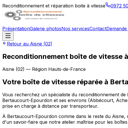
Reconditionnement et réparation boite à vitesse
0972 5
Présentation
Galerie photos
Nos services
Contact
Demande 
Retour au
Aisne
(
02
)
Reconditionnement boîte de vitesse 
Aisne
(
02
) — Région
Hauts-de-France
Votre boîte de vitesse réparée à Ber
Vous recherchez un spécialiste du reconditionnement de b
Bertaucourt-Epourdon et ses environs (Abbécourt, Achery,
prise en charge à distance par transporteur.
À Bertaucourt-Epourdon comme dans le reste du Aisne, nou
d'un savoir-faire que notre atelier maîtrise pour les boît