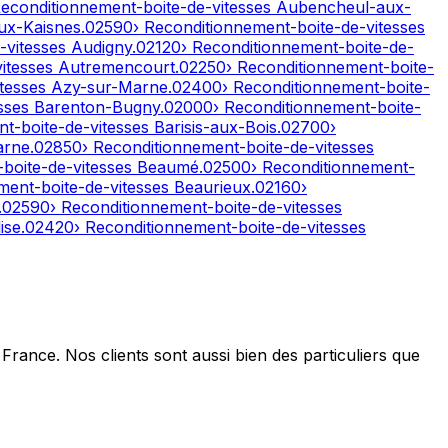
Reconditionnement-boite-de-vitesses
Aubencheul-aux-
ux-Kaisnes
.
02590
› Reconditionnement-boite-de-vitesses
-vitesses
Audigny
.
02120
› Reconditionnement-boite-de-
vitesses
Autremencourt
.
02250
› Reconditionnement-boite-
itesses
Azy-sur-Marne
.
02400
› Reconditionnement-boite-
esses
Barenton-Bugny
.
02000
› Reconditionnement-boite-
nt-boite-de-vitesses
Barisis-aux-Bois
.
02700
›
arne
.
02850
› Reconditionnement-boite-de-vitesses
-boite-de-vitesses
Beaumé
.
02500
› Reconditionnement-
ment-boite-de-vitesses
Beaurieux
.
02160
›
.
02590
› Reconditionnement-boite-de-vitesses
ise
.
02420
› Reconditionnement-boite-de-vitesses
France. Nos clients sont aussi bien des particuliers que