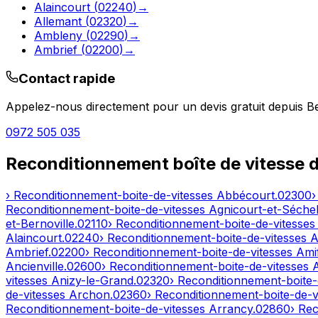
Alaincourt
(
02240
)
→
Allemant
(
02320
)
→
Ambleny
(
02290
)
→
Ambrief
(
02200
)
→
Contact rapide
Appelez-nous directement pour un devis gratuit depuis
B
0972 505 035
Reconditionnement boîte de vitesse 
› Reconditionnement-boite-de-vitesses
Abbécourt
.
02300
›
Reconditionnement-boite-de-vitesses
Agnicourt-et-Séchel
et-Bernoville
.
02110
› Reconditionnement-boite-de-vitesse
Alaincourt
.
02240
› Reconditionnement-boite-de-vitesses
A
Ambrief
.
02200
› Reconditionnement-boite-de-vitesses
Ami
Ancienville
.
02600
› Reconditionnement-boite-de-vitesses
vitesses
Anizy-le-Grand
.
02320
› Reconditionnement-boite-
de-vitesses
Archon
.
02360
› Reconditionnement-boite-de-v
Reconditionnement-boite-de-vitesses
Arrancy
.
02860
› Re