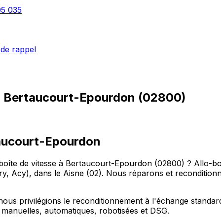
05 035
de rappel
à
Bertaucourt-Epourdon
(
02800
)
taucourt-Epourdon
oîte de vitesse à Bertaucourt-Epourdon (02800) ? Allo-boi
 Acy), dans le Aisne (02). Nous réparons et reconditionno
s privilégions le reconditionnement à l'échange standard :
es manuelles, automatiques, robotisées et DSG.