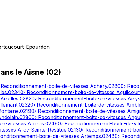
ertaucourt-Epourdon
:
dans le
Aisne
(
02
)
 Reconditionnement-boite-de-vitesses
Achery
.
02800
› Reco
les
.
02340
› Reconditionnement-boite-de-vitesses
Aguilcour
s
Aizelles
.
02820
› Reconditionnement-boite-de-vitesses
Aizy
llemant
.
02320
› Reconditionnement-boite-de-vitesses
Ambl
fontaine
.
02190
› Reconditionnement-boite-de-vitesses
Amig
Andelain
.
02800
› Reconditionnement-boite-de-vitesses
Angui
de-vitesses
Annois
.
02480
› Reconditionnement-boite-de-vi
itesses
Arcy-Sainte-Restitue
.
02130
› Reconditionnement-boi
conditionnement-boite-de-vitesses
Artemps
.
02480
› Recond