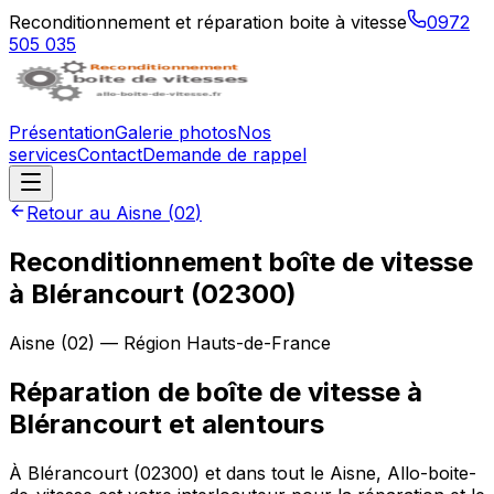
Reconditionnement et réparation boite à vitesse
0972
505 035
Présentation
Galerie photos
Nos
services
Contact
Demande de rappel
Retour au
Aisne
(
02
)
Reconditionnement boîte de vitesse
à
Blérancourt
(
02300
)
Aisne
(
02
) — Région
Hauts-de-France
Réparation de boîte de vitesse à
Blérancourt et alentours
À Blérancourt (02300) et dans tout le Aisne, Allo-boite-