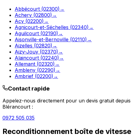
Abbécourt
(
02300
)
→
Achery
(
02800
)
→
Acy
(
02200
)
→
Agnicourt-et-Séchelles
(
02340
)
→
Aguilcourt
(
02190
)
→
Aisonville-et-Bernoville
(
02110
)
→
Aizelles
(
02820
)
→
Aizy-Jouy
(
02370
)
→
Alaincourt
(
02240
)
→
Allemant
(
02320
)
→
Ambleny
(
02290
)
→
Ambrief
(
02200
)
→
Contact rapide
Appelez-nous directement pour un devis gratuit depuis
Blérancourt
:
0972 505 035
Reconditionnement boîte de vitesse