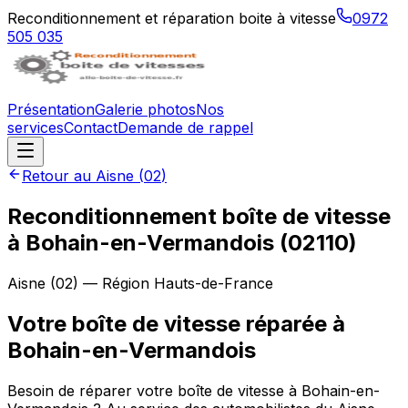
Reconditionnement et réparation boite à vitesse
0972
505 035
Présentation
Galerie photos
Nos
services
Contact
Demande de rappel
Retour au
Aisne
(
02
)
Reconditionnement boîte de vitesse
à
Bohain-en-Vermandois
(
02110
)
Aisne
(
02
) — Région
Hauts-de-France
Votre boîte de vitesse réparée à
Bohain-en-Vermandois
Besoin de réparer votre boîte de vitesse à Bohain-en-