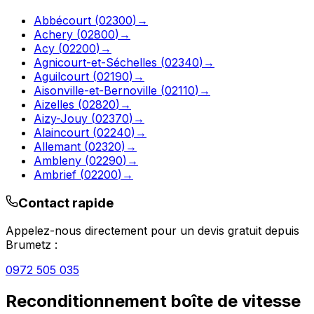
Abbécourt
(
02300
)
→
Achery
(
02800
)
→
Acy
(
02200
)
→
Agnicourt-et-Séchelles
(
02340
)
→
Aguilcourt
(
02190
)
→
Aisonville-et-Bernoville
(
02110
)
→
Aizelles
(
02820
)
→
Aizy-Jouy
(
02370
)
→
Alaincourt
(
02240
)
→
Allemant
(
02320
)
→
Ambleny
(
02290
)
→
Ambrief
(
02200
)
→
Contact rapide
Appelez-nous directement pour un devis gratuit depuis
Brumetz
:
0972 505 035
Reconditionnement boîte de vitesse