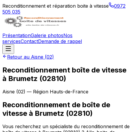
Reconditionnement et réparation boite à vitesse
0972
505 035
Présentation
Galerie photos
Nos
services
Contact
Demande de rappel
Retour au
Aisne
(
02
)
Reconditionnement boîte de vitesse
à
Brumetz
(
02810
)
Aisne
(
02
) — Région
Hauts-de-France
Reconditionnement de boîte de
vitesse à Brumetz (02810)
Vous recherchez un spécialiste du reconditionnement de