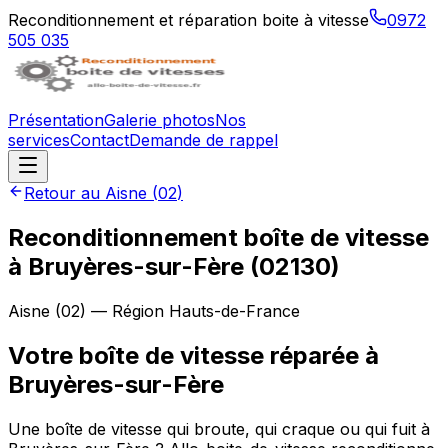
Reconditionnement et réparation boite à vitesse
0972
505 035
Présentation
Galerie photos
Nos
services
Contact
Demande de rappel
Retour au
Aisne
(
02
)
Reconditionnement boîte de vitesse
à
Bruyères-sur-Fère
(
02130
)
Aisne
(
02
) — Région
Hauts-de-France
Votre boîte de vitesse réparée à
Bruyères-sur-Fère
Une boîte de vitesse qui broute, qui craque ou qui fuit à