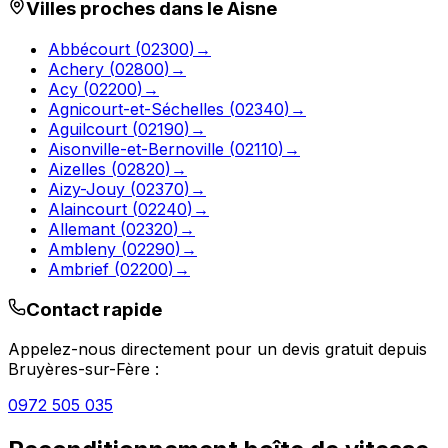
Villes proches dans le
Aisne
Abbécourt
(
02300
)
→
Achery
(
02800
)
→
Acy
(
02200
)
→
Agnicourt-et-Séchelles
(
02340
)
→
Aguilcourt
(
02190
)
→
Aisonville-et-Bernoville
(
02110
)
→
Aizelles
(
02820
)
→
Aizy-Jouy
(
02370
)
→
Alaincourt
(
02240
)
→
Allemant
(
02320
)
→
Ambleny
(
02290
)
→
Ambrief
(
02200
)
→
Contact rapide
Appelez-nous directement pour un devis gratuit depuis
Bruyères-sur-Fère
:
0972 505 035