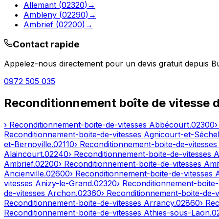
Allemant
(
02320
)
→
Ambleny
(
02290
)
→
Ambrief
(
02200
)
→
Contact rapide
Appelez-nous directement pour un devis gratuit depuis
B
0972 505 035
Reconditionnement boîte de vitesse 
› Reconditionnement-boite-de-vitesses
Abbécourt
.
02300
›
Reconditionnement-boite-de-vitesses
Agnicourt-et-Séchel
et-Bernoville
.
02110
› Reconditionnement-boite-de-vitesse
Alaincourt
.
02240
› Reconditionnement-boite-de-vitesses
A
Ambrief
.
02200
› Reconditionnement-boite-de-vitesses
Ami
Ancienville
.
02600
› Reconditionnement-boite-de-vitesses
vitesses
Anizy-le-Grand
.
02320
› Reconditionnement-boite-
de-vitesses
Archon
.
02360
› Reconditionnement-boite-de-v
Reconditionnement-boite-de-vitesses
Arrancy
.
02860
› Re
Reconditionnement-boite-de-vitesses
Athies-sous-Laon
.
0