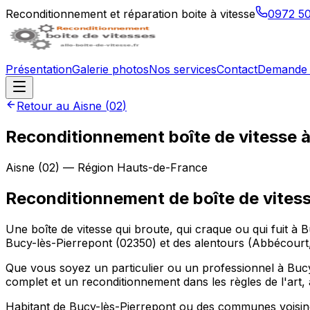
Reconditionnement et réparation boite à vitesse
0972 5
Présentation
Galerie photos
Nos services
Contact
Demande 
Retour au
Aisne
(
02
)
Reconditionnement boîte de vitesse 
Aisne
(
02
) — Région
Hauts-de-France
Reconditionnement de boîte de vites
Une boîte de vitesse qui broute, qui craque ou qui fuit à 
Bucy-lès-Pierrepont (02350) et des alentours (Abbécourt
Que vous soyez un particulier ou un professionnel à Bucy-
complet et un reconditionnement dans les règles de l'art, 
Habitant de Bucy-lès-Pierrepont ou des communes voisines