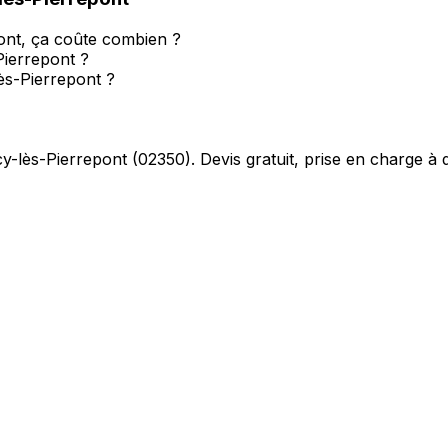
pont, ça coûte combien ?
Pierrepont ?
ès-Pierrepont ?
y-lès-Pierrepont
(
02350
). Devis gratuit, prise en charge à 