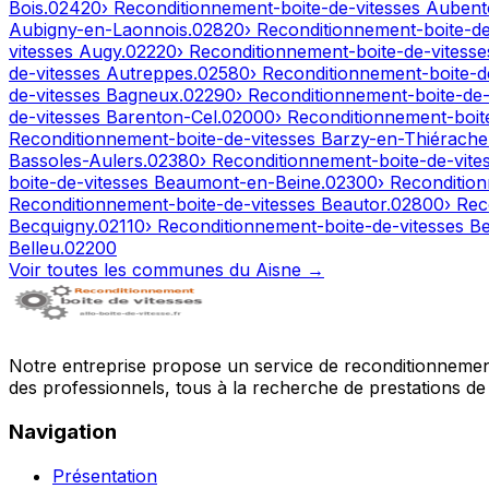
Bois
.
02420
› Reconditionnement-boite-de-vitesses
Aubent
Aubigny-en-Laonnois
.
02820
› Reconditionnement-boite-d
vitesses
Augy
.
02220
› Reconditionnement-boite-de-vitess
de-vitesses
Autreppes
.
02580
› Reconditionnement-boite-d
de-vitesses
Bagneux
.
02290
› Reconditionnement-boite-de
de-vitesses
Barenton-Cel
.
02000
› Reconditionnement-boit
Reconditionnement-boite-de-vitesses
Barzy-en-Thiérache
Bassoles-Aulers
.
02380
› Reconditionnement-boite-de-vite
boite-de-vitesses
Beaumont-en-Beine
.
02300
› Reconditio
Reconditionnement-boite-de-vitesses
Beautor
.
02800
› Rec
Becquigny
.
02110
› Reconditionnement-boite-de-vitesses
Be
Belleu
.
02200
Voir toutes les communes du
Aisne
→
Notre entreprise propose un service de reconditionnement 
des professionnels, tous à la recherche de prestations de 
Navigation
Présentation