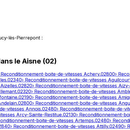
ucy-lès-Pierrepont
:
dans le
Aisne
(
02
)
 Reconditionnement-boite-de-vitesses
Achery
.
02800
› Reco
les
.
02340
› Reconditionnement-boite-de-vitesses
Aguilcour
s
Aizelles
.
02820
› Reconditionnement-boite-de-vitesses
Aizy
llemant
.
02320
› Reconditionnement-boite-de-vitesses
Ambl
fontaine
.
02190
› Reconditionnement-boite-de-vitesses
Amig
Andelain
.
02800
› Reconditionnement-boite-de-vitesses
Angui
de-vitesses
Annois
.
02480
› Reconditionnement-boite-de-vi
itesses
Arcy-Sainte-Restitue
.
02130
› Reconditionnement-boi
conditionnement-boite-de-vitesses
Artemps
.
02480
› Recond
2840
› Reconditionnement-boite-de-vitesses
Attilly
.
02490
› 