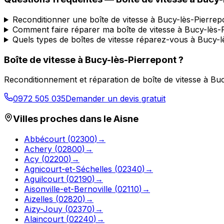
Reconditionner une boîte de vitesse à Bucy-lès-Pierre
Comment faire réparer ma boîte de vitesse à Bucy-lès-
Quels types de boîtes de vitesse réparez-vous à Bucy-l
Boîte de vitesse à
Bucy-lès-Pierrepont
?
Reconditionnement et réparation de boîte de vitesse à
Buc
0972 505 035
Demander un devis gratuit
Villes proches dans le
Aisne
Abbécourt
(
02300
)
→
Achery
(
02800
)
→
Acy
(
02200
)
→
Agnicourt-et-Séchelles
(
02340
)
→
Aguilcourt
(
02190
)
→
Aisonville-et-Bernoville
(
02110
)
→
Aizelles
(
02820
)
→
Aizy-Jouy
(
02370
)
→
Alaincourt
(
02240
)
→