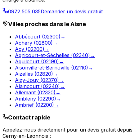
0972 505 035
Demander un devis gratuit
Villes proches dans le
Aisne
Abbécourt
(
02300
)
→
Achery
(
02800
)
→
Acy
(
02200
)
→
Agnicourt-et-Séchelles
(
02340
)
→
Aguilcourt
(
02190
)
→
Aisonville-et-Bernoville
(
02110
)
→
Aizelles
(
02820
)
→
Aizy-Jouy
(
02370
)
→
Alaincourt
(
02240
)
→
Allemant
(
02320
)
→
Ambleny
(
02290
)
→
Ambrief
(
02200
)
→
Contact rapide
Appelez-nous directement pour un devis gratuit depuis
Cerny-en-Laonnois
: