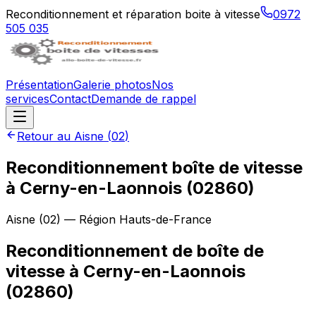
Reconditionnement et réparation boite à vitesse
0972
505 035
Présentation
Galerie photos
Nos
services
Contact
Demande de rappel
Retour au
Aisne
(
02
)
Reconditionnement boîte de vitesse
à
Cerny-en-Laonnois
(
02860
)
Aisne
(
02
) — Région
Hauts-de-France
Reconditionnement de boîte de
vitesse à Cerny-en-Laonnois
(02860)