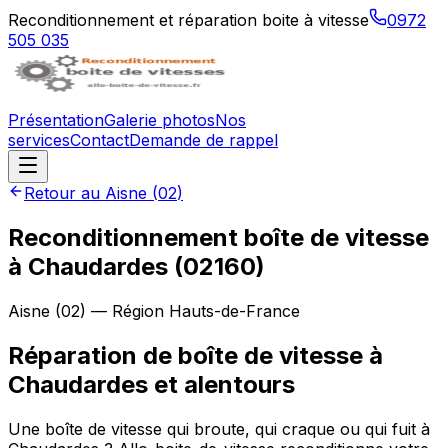
Reconditionnement et réparation boite à vitesse
0972
505 035
Présentation
Galerie photos
Nos
services
Contact
Demande de rappel
Retour au
Aisne
(
02
)
Reconditionnement boîte de vitesse
à
Chaudardes
(
02160
)
Aisne
(
02
) — Région
Hauts-de-France
Réparation de boîte de vitesse à
Chaudardes et alentours
Une boîte de vitesse qui broute, qui craque ou qui fuit à