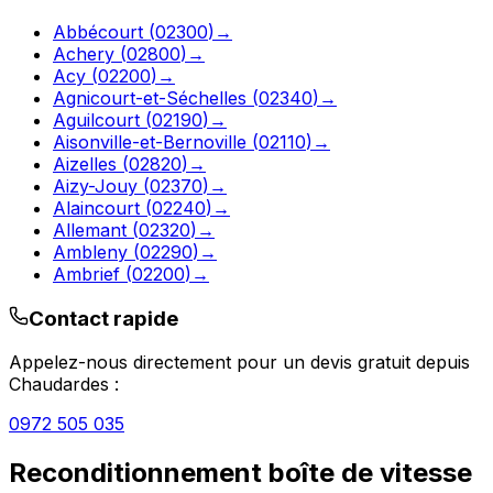
Abbécourt
(
02300
)
→
Achery
(
02800
)
→
Acy
(
02200
)
→
Agnicourt-et-Séchelles
(
02340
)
→
Aguilcourt
(
02190
)
→
Aisonville-et-Bernoville
(
02110
)
→
Aizelles
(
02820
)
→
Aizy-Jouy
(
02370
)
→
Alaincourt
(
02240
)
→
Allemant
(
02320
)
→
Ambleny
(
02290
)
→
Ambrief
(
02200
)
→
Contact rapide
Appelez-nous directement pour un devis gratuit depuis
Chaudardes
:
0972 505 035
Reconditionnement boîte de vitesse