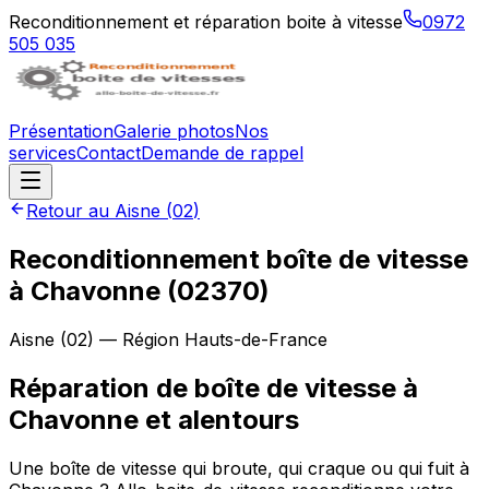
Reconditionnement et réparation boite à vitesse
0972
505 035
Présentation
Galerie photos
Nos
services
Contact
Demande de rappel
Retour au
Aisne
(
02
)
Reconditionnement boîte de vitesse
à
Chavonne
(
02370
)
Aisne
(
02
) — Région
Hauts-de-France
Réparation de boîte de vitesse à
Chavonne et alentours
Une boîte de vitesse qui broute, qui craque ou qui fuit à