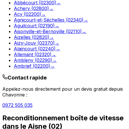
Abbécourt
(
02300
)
→
Achery
(
02800
)
→
Acy
(
02200
)
→
Agnicourt-et-Séchelles
(
02340
)
→
Aguilcourt
(
02190
)
→
Aisonville-et-Bernoville
(
02110
)
→
Aizelles
(
02820
)
→
Aizy-Jouy
(
02370
)
→
Alaincourt
(
02240
)
→
Allemant
(
02320
)
→
Ambleny
(
02290
)
→
Ambrief
(
02200
)
→
Contact rapide
Appelez-nous directement pour un devis gratuit depuis
Chavonne
:
0972 505 035
Reconditionnement boîte de vitesse
dans le
Aisne
(
02
)