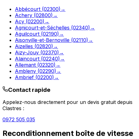
Abbécourt
(
02300
)
→
Achery
(
02800
)
→
Acy
(
02200
)
→
Agnicourt-et-Séchelles
(
02340
)
→
Aguilcourt
(
02190
)
→
Aisonville-et-Bernoville
(
02110
)
→
Aizelles
(
02820
)
→
Aizy-Jouy
(
02370
)
→
Alaincourt
(
02240
)
→
Allemant
(
02320
)
→
Ambleny
(
02290
)
→
Ambrief
(
02200
)
→
Contact rapide
Appelez-nous directement pour un devis gratuit depuis
Clastres
:
0972 505 035
Reconditionnement boîte de vitesse