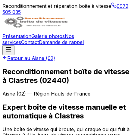
Reconditionnement et réparation boite à vitesse
0972
505 035
Présentation
Galerie photos
Nos
services
Contact
Demande de rappel
Retour au
Aisne
(
02
)
Reconditionnement boîte de vitesse
à
Clastres
(
02440
)
Aisne
(
02
) — Région
Hauts-de-France
Expert boîte de vitesse manuelle et
automatique à Clastres
Une boîte de vitesse qui broute, qui craque ou qui fuit à