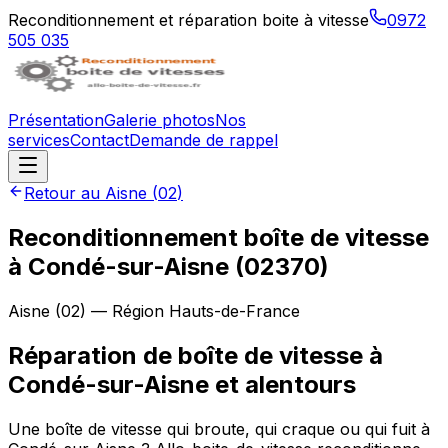
Reconditionnement et réparation boite à vitesse
0972
505 035
Présentation
Galerie photos
Nos
services
Contact
Demande de rappel
Retour au
Aisne
(
02
)
Reconditionnement boîte de vitesse
à
Condé-sur-Aisne
(
02370
)
Aisne
(
02
) — Région
Hauts-de-France
Réparation de boîte de vitesse à
Condé-sur-Aisne et alentours
Une boîte de vitesse qui broute, qui craque ou qui fuit à