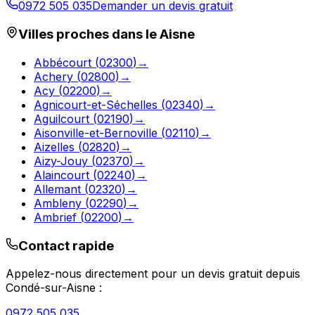
0972 505 035
Demander un devis gratuit
Villes proches dans le
Aisne
Abbécourt
(
02300
)
→
Achery
(
02800
)
→
Acy
(
02200
)
→
Agnicourt-et-Séchelles
(
02340
)
→
Aguilcourt
(
02190
)
→
Aisonville-et-Bernoville
(
02110
)
→
Aizelles
(
02820
)
→
Aizy-Jouy
(
02370
)
→
Alaincourt
(
02240
)
→
Allemant
(
02320
)
→
Ambleny
(
02290
)
→
Ambrief
(
02200
)
→
Contact rapide
Appelez-nous directement pour un devis gratuit depuis
Condé-sur-Aisne
:
0972 505 035