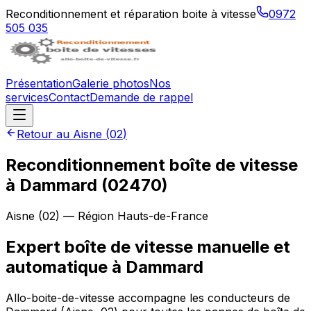
Reconditionnement et réparation boite à vitesse
0972
505 035
Présentation
Galerie photos
Nos
services
Contact
Demande de rappel
Retour au
Aisne
(
02
)
Reconditionnement boîte de vitesse
à
Dammard
(
02470
)
Aisne
(
02
) — Région
Hauts-de-France
Expert boîte de vitesse manuelle et
automatique à Dammard
Allo-boite-de-vitesse accompagne les conducteurs de