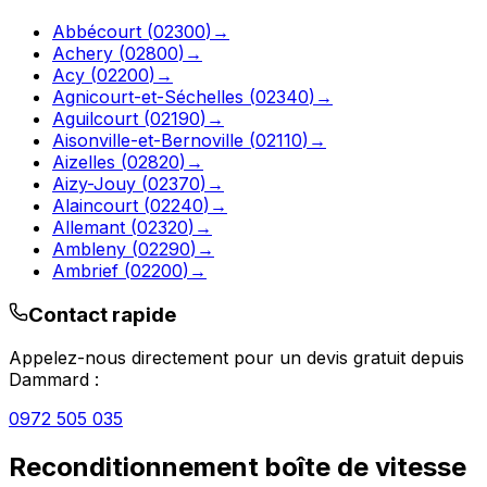
Abbécourt
(
02300
)
→
Achery
(
02800
)
→
Acy
(
02200
)
→
Agnicourt-et-Séchelles
(
02340
)
→
Aguilcourt
(
02190
)
→
Aisonville-et-Bernoville
(
02110
)
→
Aizelles
(
02820
)
→
Aizy-Jouy
(
02370
)
→
Alaincourt
(
02240
)
→
Allemant
(
02320
)
→
Ambleny
(
02290
)
→
Ambrief
(
02200
)
→
Contact rapide
Appelez-nous directement pour un devis gratuit depuis
Dammard
:
0972 505 035
Reconditionnement boîte de vitesse