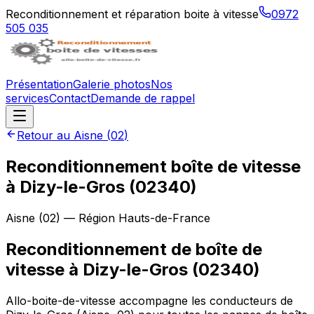
Reconditionnement et réparation boite à vitesse
0972
505 035
Présentation
Galerie photos
Nos
services
Contact
Demande de rappel
Retour au
Aisne
(
02
)
Reconditionnement boîte de vitesse
à
Dizy-le-Gros
(
02340
)
Aisne
(
02
) — Région
Hauts-de-France
Reconditionnement de boîte de
vitesse à Dizy-le-Gros (02340)
Allo-boite-de-vitesse accompagne les conducteurs de