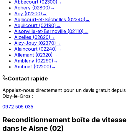
Abbécourt
(
02300
)
→
Achery
(
02800
)
→
Acy
(
02200
)
→
Agnicourt-et-Séchelles
(
02340
)
→
Aguilcourt
(
02190
)
→
Aisonville-et-Bernoville
(
02110
)
→
Aizelles
(
02820
)
→
Aizy-Jouy
(
02370
)
→
Alaincourt
(
02240
)
→
Allemant
(
02320
)
→
Ambleny
(
02290
)
→
Ambrief
(
02200
)
→
Contact rapide
Appelez-nous directement pour un devis gratuit depuis
Dizy-le-Gros
:
0972 505 035
Reconditionnement boîte de vitesse
dans le
Aisne
(
02
)