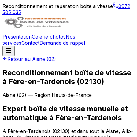
Reconditionnement et réparation boite à vitesse
0972
505 035
Présentation
Galerie photos
Nos
services
Contact
Demande de rappel
Retour au
Aisne
(
02
)
Reconditionnement boîte de vitesse
à
Fère-en-Tardenois
(
02130
)
Aisne
(
02
) — Région
Hauts-de-France
Expert boîte de vitesse manuelle et
automatique à Fère-en-Tardenois
À Fère-en-Tardenois (02130) et dans tout le Aisne, Allo-