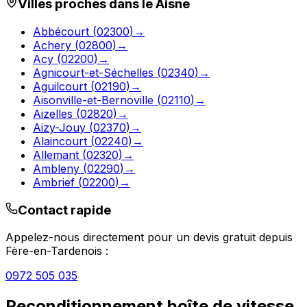
Villes proches dans le
Aisne
Abbécourt
(
02300
)
→
Achery
(
02800
)
→
Acy
(
02200
)
→
Agnicourt-et-Séchelles
(
02340
)
→
Aguilcourt
(
02190
)
→
Aisonville-et-Bernoville
(
02110
)
→
Aizelles
(
02820
)
→
Aizy-Jouy
(
02370
)
→
Alaincourt
(
02240
)
→
Allemant
(
02320
)
→
Ambleny
(
02290
)
→
Ambrief
(
02200
)
→
Contact rapide
Appelez-nous directement pour un devis gratuit depuis
Fère-en-Tardenois
:
0972 505 035
Reconditionnement boîte de vitesse