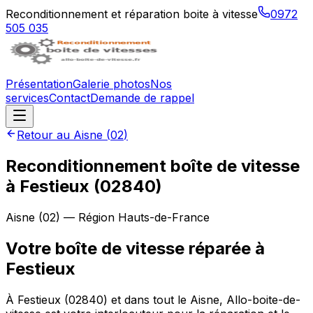
Reconditionnement et réparation boite à vitesse
0972
505 035
Présentation
Galerie photos
Nos
services
Contact
Demande de rappel
Retour au
Aisne
(
02
)
Reconditionnement boîte de vitesse
à
Festieux
(
02840
)
Aisne
(
02
) — Région
Hauts-de-France
Votre boîte de vitesse réparée à
Festieux
À Festieux (02840) et dans tout le Aisne, Allo-boite-de-