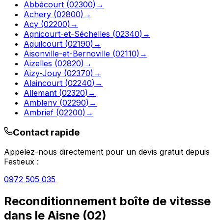
Abbécourt
(
02300
)
→
Achery
(
02800
)
→
Acy
(
02200
)
→
Agnicourt-et-Séchelles
(
02340
)
→
Aguilcourt
(
02190
)
→
Aisonville-et-Bernoville
(
02110
)
→
Aizelles
(
02820
)
→
Aizy-Jouy
(
02370
)
→
Alaincourt
(
02240
)
→
Allemant
(
02320
)
→
Ambleny
(
02290
)
→
Ambrief
(
02200
)
→
Contact rapide
Appelez-nous directement pour un devis gratuit depuis
Festieux
:
0972 505 035
Reconditionnement boîte de vitesse
dans le
Aisne
(
02
)