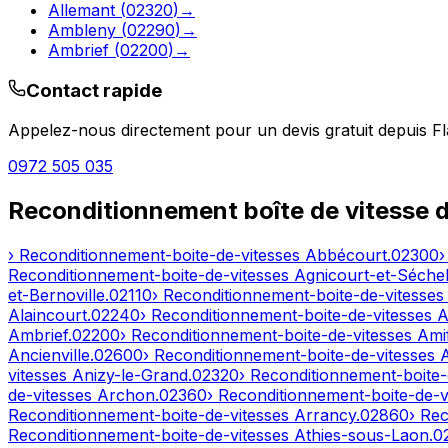
Allemant
(
02320
)
→
Ambleny
(
02290
)
→
Ambrief
(
02200
)
→
Contact rapide
Appelez-nous directement pour un devis gratuit depuis
Fl
0972 505 035
Reconditionnement boîte de vitesse 
› Reconditionnement-boite-de-vitesses
Abbécourt
.
02300
›
Reconditionnement-boite-de-vitesses
Agnicourt-et-Séchel
et-Bernoville
.
02110
› Reconditionnement-boite-de-vitesse
Alaincourt
.
02240
› Reconditionnement-boite-de-vitesses
A
Ambrief
.
02200
› Reconditionnement-boite-de-vitesses
Ami
Ancienville
.
02600
› Reconditionnement-boite-de-vitesses
vitesses
Anizy-le-Grand
.
02320
› Reconditionnement-boite-
de-vitesses
Archon
.
02360
› Reconditionnement-boite-de-v
Reconditionnement-boite-de-vitesses
Arrancy
.
02860
› Re
Reconditionnement-boite-de-vitesses
Athies-sous-Laon
.
0