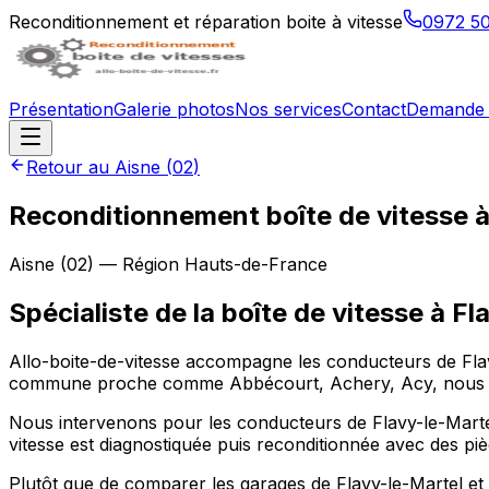
Reconditionnement et réparation boite à vitesse
0972 5
Présentation
Galerie photos
Nos services
Contact
Demande 
Retour au
Aisne
(
02
)
Reconditionnement boîte de vitesse 
Aisne
(
02
) — Région
Hauts-de-France
Spécialiste de la boîte de vitesse à F
Allo-boite-de-vitesse accompagne les conducteurs de Flav
commune proche comme Abbécourt, Achery, Acy, nous dia
Nous intervenons pour les conducteurs de Flavy-le-Martel s
vitesse est diagnostiquée puis reconditionnée avec des piè
Plutôt que de comparer les garages de Flavy-le-Martel et 