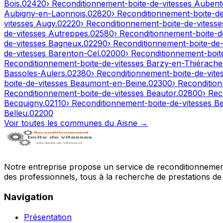
Bois
.
02420
› Reconditionnement-boite-de-vitesses
Aubent
Aubigny-en-Laonnois
.
02820
› Reconditionnement-boite-d
vitesses
Augy
.
02220
› Reconditionnement-boite-de-vitess
de-vitesses
Autreppes
.
02580
› Reconditionnement-boite-d
de-vitesses
Bagneux
.
02290
› Reconditionnement-boite-de
de-vitesses
Barenton-Cel
.
02000
› Reconditionnement-boit
Reconditionnement-boite-de-vitesses
Barzy-en-Thiérache
Bassoles-Aulers
.
02380
› Reconditionnement-boite-de-vite
boite-de-vitesses
Beaumont-en-Beine
.
02300
› Reconditio
Reconditionnement-boite-de-vitesses
Beautor
.
02800
› Rec
Becquigny
.
02110
› Reconditionnement-boite-de-vitesses
Be
Belleu
.
02200
Voir toutes les communes du
Aisne
→
Notre entreprise propose un service de reconditionnement 
des professionnels, tous à la recherche de prestations de 
Navigation
Présentation