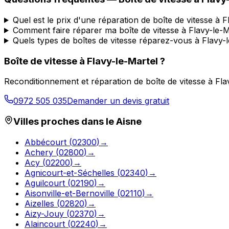
Quel est le prix d'une réparation de boîte de vitesse à F
Comment faire réparer ma boîte de vitesse à Flavy-le-M
Quels types de boîtes de vitesse réparez-vous à Flavy-
Boîte de vitesse à
Flavy-le-Martel
?
Reconditionnement et réparation de boîte de vitesse à
Fla
0972 505 035
Demander un devis gratuit
Villes proches dans le
Aisne
Abbécourt
(
02300
)
→
Achery
(
02800
)
→
Acy
(
02200
)
→
Agnicourt-et-Séchelles
(
02340
)
→
Aguilcourt
(
02190
)
→
Aisonville-et-Bernoville
(
02110
)
→
Aizelles
(
02820
)
→
Aizy-Jouy
(
02370
)
→
Alaincourt
(
02240
)
→