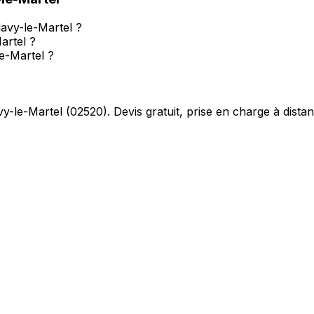
lavy-le-Martel ?
artel ?
le-Martel ?
vy-le-Martel
(
02520
). Devis gratuit, prise en charge à dista