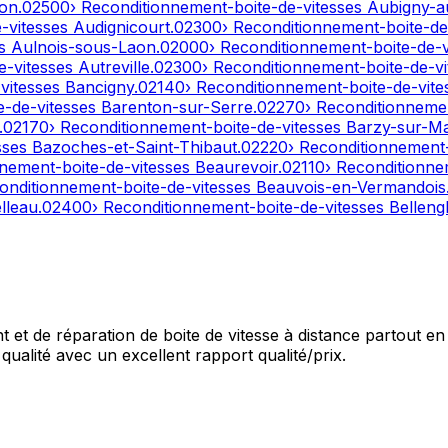
on
.
02500
› Reconditionnement-boite-de-vitesses
Aubigny-a
e-vitesses
Audignicourt
.
02300
› Reconditionnement-boite-de
es
Aulnois-sous-Laon
.
02000
› Reconditionnement-boite-de-
e-vitesses
Autreville
.
02300
› Reconditionnement-boite-de-v
-vitesses
Bancigny
.
02140
› Reconditionnement-boite-de-vit
e-de-vitesses
Barenton-sur-Serre
.
02270
› Reconditionneme
.
02170
› Reconditionnement-boite-de-vitesses
Barzy-sur-M
sses
Bazoches-et-Saint-Thibaut
.
02220
› Reconditionnement
nnement-boite-de-vitesses
Beaurevoir
.
02110
› Reconditionne
onditionnement-boite-de-vitesses
Beauvois-en-Vermandois
lleau
.
02400
› Reconditionnement-boite-de-vitesses
Bellengl
et de réparation de boite de vitesse à distance partout en 
qualité avec un excellent rapport qualité/prix.