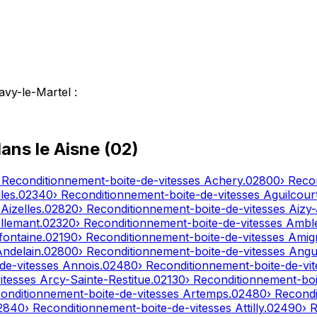
avy-le-Martel
:
dans le
Aisne
(
02
)
 Reconditionnement-boite-de-vitesses
Achery
.
02800
› Reco
les
.
02340
› Reconditionnement-boite-de-vitesses
Aguilcour
s
Aizelles
.
02820
› Reconditionnement-boite-de-vitesses
Aizy
llemant
.
02320
› Reconditionnement-boite-de-vitesses
Ambl
fontaine
.
02190
› Reconditionnement-boite-de-vitesses
Amig
Andelain
.
02800
› Reconditionnement-boite-de-vitesses
Angui
de-vitesses
Annois
.
02480
› Reconditionnement-boite-de-vi
itesses
Arcy-Sainte-Restitue
.
02130
› Reconditionnement-boi
conditionnement-boite-de-vitesses
Artemps
.
02480
› Recond
2840
› Reconditionnement-boite-de-vitesses
Attilly
.
02490
› 