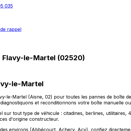
05 035
de rappel
à
Flavy-le-Martel
(
02520
)
lavy-le-Martel
y-le-Martel (Aisne, 02) pour toutes les pannes de boîte de
gnostiquons et reconditionnons votre boîte manuelle ou 
ur tout type de véhicule : citadines, berlines, utilitaires
ces d'origine constructeur.
des environs (Abbécourt, Achery, Acy), confiez directement 