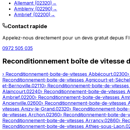
Allemant
(
02320
)
→
Ambleny
(
02290
)
→
Ambrief
(
02200
)
→
Contact rapide
Appelez-nous directement pour un devis gratuit depuis
Fl
0972 505 035
Reconditionnement boîte de vitesse 
› Reconditionnement-boite-de-vitesses
Abbécourt
.
02300
›
Reconditionnement-boite-de-vitesses
Agnicourt-et-Séchel
et-Bernoville
.
02110
› Reconditionnement-boite-de-vitesse
Alaincourt
.
02240
› Reconditionnement-boite-de-vitesses
A
Ambrief
.
02200
› Reconditionnement-boite-de-vitesses
Ami
Ancienville
.
02600
› Reconditionnement-boite-de-vitesses
vitesses
Anizy-le-Grand
.
02320
› Reconditionnement-boite-
de-vitesses
Archon
.
02360
› Reconditionnement-boite-de-v
Reconditionnement-boite-de-vitesses
Arrancy
.
02860
› Re
Reconditionnement-boite-de-vitesses
Athies-sous-Laon
.
0