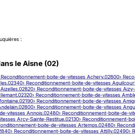
uquières
:
dans le
Aisne
(
02
)
 Reconditionnement-boite-de-vitesses
Achery
.
02800
› Reco
les
.
02340
› Reconditionnement-boite-de-vitesses
Aguilcour
s
Aizelles
.
02820
› Reconditionnement-boite-de-vitesses
Aizy
llemant
.
02320
› Reconditionnement-boite-de-vitesses
Ambl
fontaine
.
02190
› Reconditionnement-boite-de-vitesses
Amig
Andelain
.
02800
› Reconditionnement-boite-de-vitesses
Angui
de-vitesses
Annois
.
02480
› Reconditionnement-boite-de-vi
itesses
Arcy-Sainte-Restitue
.
02130
› Reconditionnement-boi
conditionnement-boite-de-vitesses
Artemps
.
02480
› Recond
2840
› Reconditionnement-boite-de-vitesses
Attilly
.
02490
› 