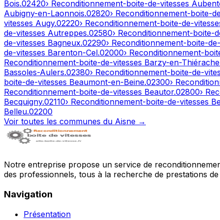
Bois
.
02420
› Reconditionnement-boite-de-vitesses
Aubent
Aubigny-en-Laonnois
.
02820
› Reconditionnement-boite-d
vitesses
Augy
.
02220
› Reconditionnement-boite-de-vitess
de-vitesses
Autreppes
.
02580
› Reconditionnement-boite-d
de-vitesses
Bagneux
.
02290
› Reconditionnement-boite-de
de-vitesses
Barenton-Cel
.
02000
› Reconditionnement-boit
Reconditionnement-boite-de-vitesses
Barzy-en-Thiérache
Bassoles-Aulers
.
02380
› Reconditionnement-boite-de-vite
boite-de-vitesses
Beaumont-en-Beine
.
02300
› Reconditio
Reconditionnement-boite-de-vitesses
Beautor
.
02800
› Rec
Becquigny
.
02110
› Reconditionnement-boite-de-vitesses
Be
Belleu
.
02200
Voir toutes les communes du
Aisne
→
Notre entreprise propose un service de reconditionnement 
des professionnels, tous à la recherche de prestations de 
Navigation
Présentation