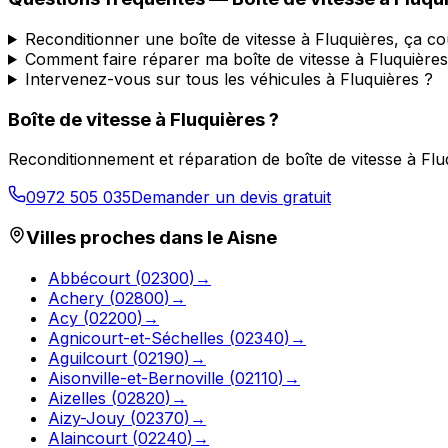
Reconditionner une boîte de vitesse à Fluquières, ça c
Comment faire réparer ma boîte de vitesse à Fluquières
Intervenez-vous sur tous les véhicules à Fluquières ?
Boîte de vitesse à
Fluquières
?
Reconditionnement et réparation de boîte de vitesse à
Flu
0972 505 035
Demander un devis gratuit
Villes proches dans le
Aisne
Abbécourt
(
02300
)
→
Achery
(
02800
)
→
Acy
(
02200
)
→
Agnicourt-et-Séchelles
(
02340
)
→
Aguilcourt
(
02190
)
→
Aisonville-et-Bernoville
(
02110
)
→
Aizelles
(
02820
)
→
Aizy-Jouy
(
02370
)
→
Alaincourt
(
02240
)
→