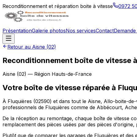
Reconditionnement et réparation boite à vitesse
0972 5
Présentation
Galerie photos
Nos services
Contact
Demande 
Retour au
Aisne
(
02
)
Reconditionnement boîte de vitesse 
Aisne
(
02
) — Région
Hauts-de-France
Votre boîte de vitesse réparée à Fluqu
À Fluquières (02590) et dans tout le Aisne, Allo-boite-de-v
professionnels de Fluquières comme de Abbécourt, Achery
De la réception au remontage, chaque boîte de vitesse conf
remplacement des pièces usées par des pièces d'origine, p
Plutôt que de comparer les garages de Fluquières et des e