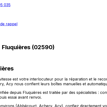
05 035
de rappel
à
Fluquières
(
02590
)
ières
itesse est votre interlocuteur pour la réparation et le recon
, Acy nous confient leurs boîtes manuelles et automatique
iée depuis Fluquières est traitée par des spécialistes : con
uis essai avant renvoi.
nvirons (Abbécourt, Achery, Acy), confiez directement votre