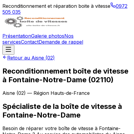
Reconditionnement et réparation boite à vitesse
0972
505 035
Présentation
Galerie photos
Nos
services
Contact
Demande de rappel
Retour au
Aisne
(
02
)
Reconditionnement boîte de vitesse
à
Fontaine-Notre-Dame
(
02110
)
Aisne
(
02
) — Région
Hauts-de-France
Spécialiste de la boîte de vitesse à
Fontaine-Notre-Dame
Besoin de réparer votre boîte de vitesse à Fontaine-