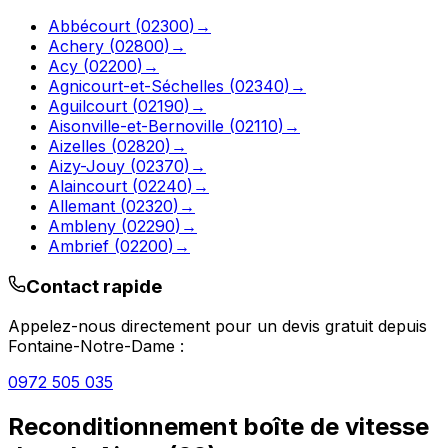
Abbécourt
(
02300
)
→
Achery
(
02800
)
→
Acy
(
02200
)
→
Agnicourt-et-Séchelles
(
02340
)
→
Aguilcourt
(
02190
)
→
Aisonville-et-Bernoville
(
02110
)
→
Aizelles
(
02820
)
→
Aizy-Jouy
(
02370
)
→
Alaincourt
(
02240
)
→
Allemant
(
02320
)
→
Ambleny
(
02290
)
→
Ambrief
(
02200
)
→
Contact rapide
Appelez-nous directement pour un devis gratuit depuis
Fontaine-Notre-Dame
:
0972 505 035
Reconditionnement boîte de vitesse