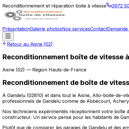
Reconditionnement et réparation boite à vitesse
0972 5
Présentation
Galerie photos
Nos services
Contact
Demande 
Retour au
Aisne
(
02
)
Reconditionnement boîte de vitesse 
Aisne
(
02
) — Région
Hauts-de-France
Reconditionnement de boîte de vites
À Gandelu (02810) et dans tout le Aisne, Allo-boite-de-vite
professionnels de Gandelu comme de Abbécourt, Achery, A
Nos techniciens expérimentés réceptionnent votre boîte de
constructeur. Un service pensé pour les habitants de Gan
Plutôt que de comparer les garages de Gandelu et des envi