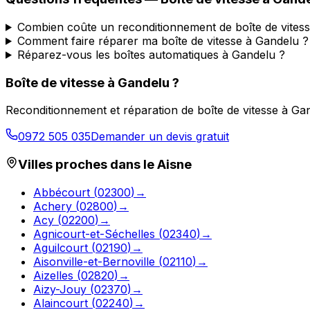
Combien coûte un reconditionnement de boîte de vites
Comment faire réparer ma boîte de vitesse à Gandelu ?
Réparez-vous les boîtes automatiques à Gandelu ?
Boîte de vitesse à
Gandelu
?
Reconditionnement et réparation de boîte de vitesse à
Gan
0972 505 035
Demander un devis gratuit
Villes proches dans le
Aisne
Abbécourt
(
02300
)
→
Achery
(
02800
)
→
Acy
(
02200
)
→
Agnicourt-et-Séchelles
(
02340
)
→
Aguilcourt
(
02190
)
→
Aisonville-et-Bernoville
(
02110
)
→
Aizelles
(
02820
)
→
Aizy-Jouy
(
02370
)
→
Alaincourt
(
02240
)
→