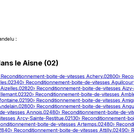
andelu
:
dans le
Aisne
(
02
)
 Reconditionnement-boite-de-vitesses
Achery
.
02800
› Reco
les
.
02340
› Reconditionnement-boite-de-vitesses
Aguilcour
s
Aizelles
.
02820
› Reconditionnement-boite-de-vitesses
Aizy
llemant
.
02320
› Reconditionnement-boite-de-vitesses
Ambl
fontaine
.
02190
› Reconditionnement-boite-de-vitesses
Amig
Andelain
.
02800
› Reconditionnement-boite-de-vitesses
Angui
de-vitesses
Annois
.
02480
› Reconditionnement-boite-de-vi
itesses
Arcy-Sainte-Restitue
.
02130
› Reconditionnement-boi
conditionnement-boite-de-vitesses
Artemps
.
02480
› Recond
2840
› Reconditionnement-boite-de-vitesses
Attilly
.
02490
› 