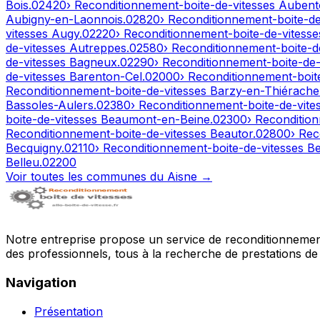
Bois
.
02420
› Reconditionnement-boite-de-vitesses
Aubent
Aubigny-en-Laonnois
.
02820
› Reconditionnement-boite-d
vitesses
Augy
.
02220
› Reconditionnement-boite-de-vitess
de-vitesses
Autreppes
.
02580
› Reconditionnement-boite-d
de-vitesses
Bagneux
.
02290
› Reconditionnement-boite-de
de-vitesses
Barenton-Cel
.
02000
› Reconditionnement-boit
Reconditionnement-boite-de-vitesses
Barzy-en-Thiérache
Bassoles-Aulers
.
02380
› Reconditionnement-boite-de-vite
boite-de-vitesses
Beaumont-en-Beine
.
02300
› Reconditio
Reconditionnement-boite-de-vitesses
Beautor
.
02800
› Rec
Becquigny
.
02110
› Reconditionnement-boite-de-vitesses
Be
Belleu
.
02200
Voir toutes les communes du
Aisne
→
Notre entreprise propose un service de reconditionnement 
des professionnels, tous à la recherche de prestations de 
Navigation
Présentation