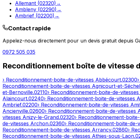
Allemant
(
02320
)
→
Ambleny
(
02290
)
→
Ambrief
(
02200
)
→
Contact rapide
Appelez-nous directement pour un devis gratuit depuis
G
0972 505 035
Reconditionnement boîte de vitesse 
› Reconditionnement-boite-de-vitesses
Abbécourt
.
02300
›
Reconditionnement-boite-de-vitesses
Agnicourt-et-Séchel
et-Bernoville
.
02110
› Reconditionnement-boite-de-vitesse
Alaincourt
.
02240
› Reconditionnement-boite-de-vitesses
A
Ambrief
.
02200
› Reconditionnement-boite-de-vitesses
Ami
Ancienville
.
02600
› Reconditionnement-boite-de-vitesses
vitesses
Anizy-le-Grand
.
02320
› Reconditionnement-boite-
de-vitesses
Archon
.
02360
› Reconditionnement-boite-de-v
Reconditionnement-boite-de-vitesses
Arrancy
.
02860
› Re
Reconditionnement-boite-de-vitesses
Athies-sous-Laon
.
0