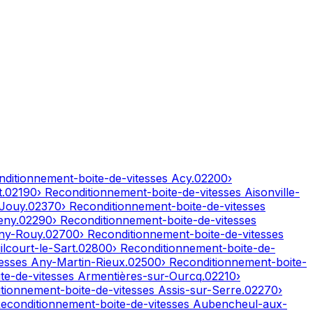
nditionnement-boite-de-vitesses
Acy
.
02200
›
t
.
02190
› Reconditionnement-boite-de-vitesses
Aisonville-
-Jouy
.
02370
› Reconditionnement-boite-de-vitesses
eny
.
02290
› Reconditionnement-boite-de-vitesses
ny-Rouy
.
02700
› Reconditionnement-boite-de-vitesses
lcourt-le-Sart
.
02800
› Reconditionnement-boite-de-
tesses
Any-Martin-Rieux
.
02500
› Reconditionnement-boite-
te-de-vitesses
Armentières-sur-Ourcq
.
02210
›
itionnement-boite-de-vitesses
Assis-sur-Serre
.
02270
›
Reconditionnement-boite-de-vitesses
Aubencheul-aux-