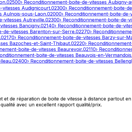
on
.
02500
› Reconditionnement-boite-de-vitesses
Aubigny-a
e-vitesses
Audignicourt
.
02300
› Reconditionnement-boite-de
es
Aulnois-sous-Laon
.
02000
› Reconditionnement-boite-de-
e-vitesses
Autreville
.
02300
› Reconditionnement-boite-de-v
-vitesses
Bancigny
.
02140
› Reconditionnement-boite-de-vit
e-de-vitesses
Barenton-sur-Serre
.
02270
› Reconditionneme
.
02170
› Reconditionnement-boite-de-vitesses
Barzy-sur-M
sses
Bazoches-et-Saint-Thibaut
.
02220
› Reconditionnement
nnement-boite-de-vitesses
Beaurevoir
.
02110
› Reconditionne
onditionnement-boite-de-vitesses
Beauvois-en-Vermandois
lleau
.
02400
› Reconditionnement-boite-de-vitesses
Bellengl
et de réparation de boite de vitesse à distance partout en 
qualité avec un excellent rapport qualité/prix.