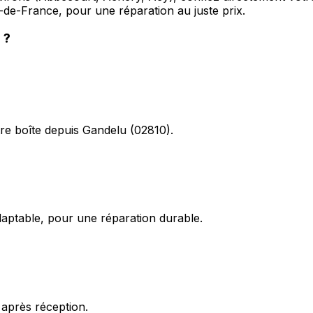
-de-France, pour une réparation au juste prix.
u
?
re boîte depuis Gandelu (02810).
daptable, pour une réparation durable.
 après réception.