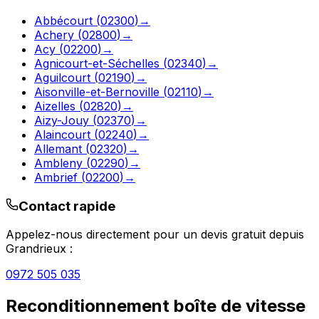
Abbécourt
(
02300
)
→
Achery
(
02800
)
→
Acy
(
02200
)
→
Agnicourt-et-Séchelles
(
02340
)
→
Aguilcourt
(
02190
)
→
Aisonville-et-Bernoville
(
02110
)
→
Aizelles
(
02820
)
→
Aizy-Jouy
(
02370
)
→
Alaincourt
(
02240
)
→
Allemant
(
02320
)
→
Ambleny
(
02290
)
→
Ambrief
(
02200
)
→
Contact rapide
Appelez-nous directement pour un devis gratuit depuis
Grandrieux
:
0972 505 035
Reconditionnement boîte de vitesse