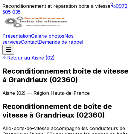
Reconditionnement et réparation boite à vitesse
0972
505 035
Présentation
Galerie photos
Nos
services
Contact
Demande de rappel
Retour au
Aisne
(
02
)
Reconditionnement boîte de vitesse
à
Grandrieux
(
02360
)
Aisne
(
02
) — Région
Hauts-de-France
Reconditionnement de boîte de
vitesse à Grandrieux (02360)
Allo-boite-de-vitesse accompagne les conducteurs de