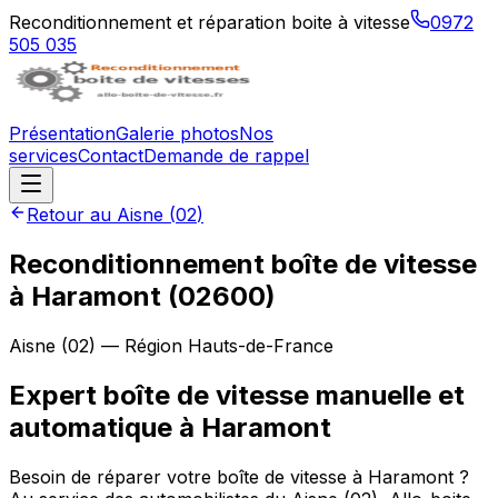
Reconditionnement et réparation boite à vitesse
0972
505 035
Présentation
Galerie photos
Nos
services
Contact
Demande de rappel
Retour au
Aisne
(
02
)
Reconditionnement boîte de vitesse
à
Haramont
(
02600
)
Aisne
(
02
) — Région
Hauts-de-France
Expert boîte de vitesse manuelle et
automatique à Haramont
Besoin de réparer votre boîte de vitesse à Haramont ?