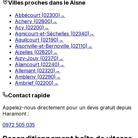
Villes proches dans le
Aisne
Abbécourt
(
02300
)
→
Achery
(
02800
)
→
Acy
(
02200
)
→
Agnicourt-et-Séchelles
(
02340
)
→
Aguilcourt
(
02190
)
→
Aisonville-et-Bernoville
(
02110
)
→
Aizelles
(
02820
)
→
Aizy-Jouy
(
02370
)
→
Alaincourt
(
02240
)
→
Allemant
(
02320
)
→
Ambleny
(
02290
)
→
Ambrief
(
02200
)
→
Contact rapide
Appelez-nous directement pour un devis gratuit depuis
Haramont
:
0972 505 035