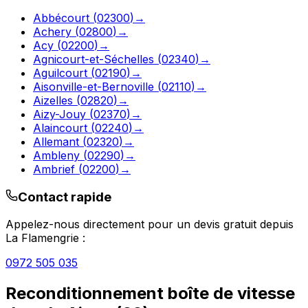
Abbécourt
(
02300
)
→
Achery
(
02800
)
→
Acy
(
02200
)
→
Agnicourt-et-Séchelles
(
02340
)
→
Aguilcourt
(
02190
)
→
Aisonville-et-Bernoville
(
02110
)
→
Aizelles
(
02820
)
→
Aizy-Jouy
(
02370
)
→
Alaincourt
(
02240
)
→
Allemant
(
02320
)
→
Ambleny
(
02290
)
→
Ambrief
(
02200
)
→
Contact rapide
Appelez-nous directement pour un devis gratuit depuis
La Flamengrie
:
0972 505 035
Reconditionnement boîte de vitesse