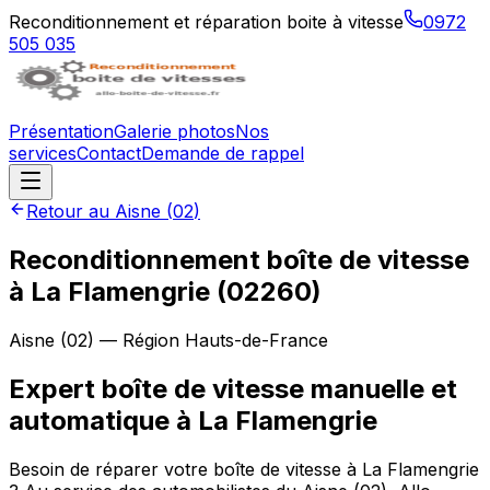
Reconditionnement et réparation boite à vitesse
0972
505 035
Présentation
Galerie photos
Nos
services
Contact
Demande de rappel
Retour au
Aisne
(
02
)
Reconditionnement boîte de vitesse
à
La Flamengrie
(
02260
)
Aisne
(
02
) — Région
Hauts-de-France
Expert boîte de vitesse manuelle et
automatique à La Flamengrie
Besoin de réparer votre boîte de vitesse à La Flamengrie