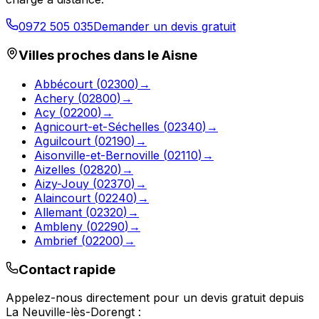
0972 505 035
Demander un devis gratuit
Villes proches dans le
Aisne
Abbécourt
(
02300
)
→
Achery
(
02800
)
→
Acy
(
02200
)
→
Agnicourt-et-Séchelles
(
02340
)
→
Aguilcourt
(
02190
)
→
Aisonville-et-Bernoville
(
02110
)
→
Aizelles
(
02820
)
→
Aizy-Jouy
(
02370
)
→
Alaincourt
(
02240
)
→
Allemant
(
02320
)
→
Ambleny
(
02290
)
→
Ambrief
(
02200
)
→
Contact rapide
Appelez-nous directement pour un devis gratuit depuis
La Neuville-lès-Dorengt
: