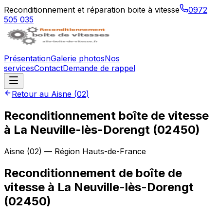
Reconditionnement et réparation boite à vitesse
0972
505 035
Présentation
Galerie photos
Nos
services
Contact
Demande de rappel
Retour au
Aisne
(
02
)
Reconditionnement boîte de vitesse
à
La Neuville-lès-Dorengt
(
02450
)
Aisne
(
02
) — Région
Hauts-de-France
Reconditionnement de boîte de
vitesse à La Neuville-lès-Dorengt
(02450)