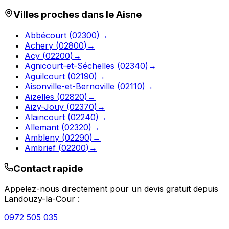
Villes proches dans le
Aisne
Abbécourt
(
02300
)
→
Achery
(
02800
)
→
Acy
(
02200
)
→
Agnicourt-et-Séchelles
(
02340
)
→
Aguilcourt
(
02190
)
→
Aisonville-et-Bernoville
(
02110
)
→
Aizelles
(
02820
)
→
Aizy-Jouy
(
02370
)
→
Alaincourt
(
02240
)
→
Allemant
(
02320
)
→
Ambleny
(
02290
)
→
Ambrief
(
02200
)
→
Contact rapide
Appelez-nous directement pour un devis gratuit depuis
Landouzy-la-Cour
:
0972 505 035