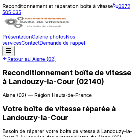
Reconditionnement et réparation boite à vitesse
0972
505 035
Présentation
Galerie photos
Nos
services
Contact
Demande de rappel
Retour au
Aisne
(
02
)
Reconditionnement boîte de vitesse
à
Landouzy-la-Cour
(
02140
)
Aisne
(
02
) — Région
Hauts-de-France
Votre boîte de vitesse réparée à
Landouzy-la-Cour
Besoin de réparer votre boîte de vitesse à Landouzy-la-