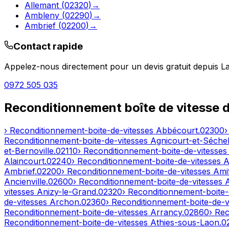
Allemant
(
02320
)
→
Ambleny
(
02290
)
→
Ambrief
(
02200
)
→
Contact rapide
Appelez-nous directement pour un devis gratuit depuis
L
0972 505 035
Reconditionnement boîte de vitesse 
› Reconditionnement-boite-de-vitesses
Abbécourt
.
02300
›
Reconditionnement-boite-de-vitesses
Agnicourt-et-Séchel
et-Bernoville
.
02110
› Reconditionnement-boite-de-vitesse
Alaincourt
.
02240
› Reconditionnement-boite-de-vitesses
A
Ambrief
.
02200
› Reconditionnement-boite-de-vitesses
Ami
Ancienville
.
02600
› Reconditionnement-boite-de-vitesses
vitesses
Anizy-le-Grand
.
02320
› Reconditionnement-boite-
de-vitesses
Archon
.
02360
› Reconditionnement-boite-de-v
Reconditionnement-boite-de-vitesses
Arrancy
.
02860
› Re
Reconditionnement-boite-de-vitesses
Athies-sous-Laon
.
0