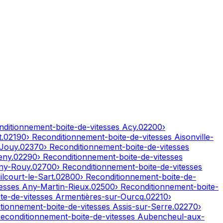
nditionnement-boite-de-vitesses
Acy
.
02200
›
t
.
02190
› Reconditionnement-boite-de-vitesses
Aisonville-
-Jouy
.
02370
› Reconditionnement-boite-de-vitesses
eny
.
02290
› Reconditionnement-boite-de-vitesses
ny-Rouy
.
02700
› Reconditionnement-boite-de-vitesses
lcourt-le-Sart
.
02800
› Reconditionnement-boite-de-
tesses
Any-Martin-Rieux
.
02500
› Reconditionnement-boite-
te-de-vitesses
Armentières-sur-Ourcq
.
02210
›
itionnement-boite-de-vitesses
Assis-sur-Serre
.
02270
›
Reconditionnement-boite-de-vitesses
Aubencheul-aux-