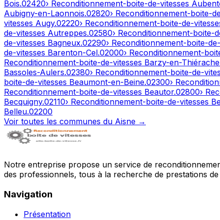
Bois
.
02420
› Reconditionnement-boite-de-vitesses
Aubent
Aubigny-en-Laonnois
.
02820
› Reconditionnement-boite-d
vitesses
Augy
.
02220
› Reconditionnement-boite-de-vitess
de-vitesses
Autreppes
.
02580
› Reconditionnement-boite-d
de-vitesses
Bagneux
.
02290
› Reconditionnement-boite-de
de-vitesses
Barenton-Cel
.
02000
› Reconditionnement-boit
Reconditionnement-boite-de-vitesses
Barzy-en-Thiérache
Bassoles-Aulers
.
02380
› Reconditionnement-boite-de-vite
boite-de-vitesses
Beaumont-en-Beine
.
02300
› Reconditio
Reconditionnement-boite-de-vitesses
Beautor
.
02800
› Rec
Becquigny
.
02110
› Reconditionnement-boite-de-vitesses
Be
Belleu
.
02200
Voir toutes les communes du
Aisne
→
Notre entreprise propose un service de reconditionnement 
des professionnels, tous à la recherche de prestations de 
Navigation
Présentation