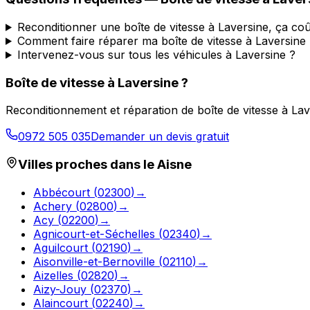
Reconditionner une boîte de vitesse à Laversine, ça co
Comment faire réparer ma boîte de vitesse à Laversine
Intervenez-vous sur tous les véhicules à Laversine ?
Boîte de vitesse à
Laversine
?
Reconditionnement et réparation de boîte de vitesse à
Lav
0972 505 035
Demander un devis gratuit
Villes proches dans le
Aisne
Abbécourt
(
02300
)
→
Achery
(
02800
)
→
Acy
(
02200
)
→
Agnicourt-et-Séchelles
(
02340
)
→
Aguilcourt
(
02190
)
→
Aisonville-et-Bernoville
(
02110
)
→
Aizelles
(
02820
)
→
Aizy-Jouy
(
02370
)
→
Alaincourt
(
02240
)
→