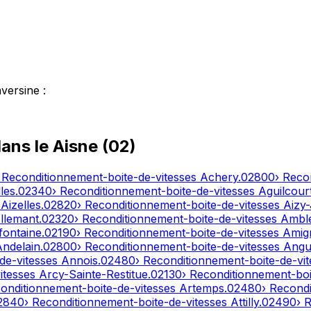
aversine
:
dans le
Aisne
(
02
)
 Reconditionnement-boite-de-vitesses
Achery
.
02800
› Reco
les
.
02340
› Reconditionnement-boite-de-vitesses
Aguilcour
s
Aizelles
.
02820
› Reconditionnement-boite-de-vitesses
Aizy
llemant
.
02320
› Reconditionnement-boite-de-vitesses
Ambl
fontaine
.
02190
› Reconditionnement-boite-de-vitesses
Amig
Andelain
.
02800
› Reconditionnement-boite-de-vitesses
Angui
de-vitesses
Annois
.
02480
› Reconditionnement-boite-de-vi
itesses
Arcy-Sainte-Restitue
.
02130
› Reconditionnement-boi
conditionnement-boite-de-vitesses
Artemps
.
02480
› Recond
2840
› Reconditionnement-boite-de-vitesses
Attilly
.
02490
› 