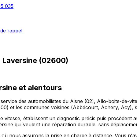
05 035
de rappel
à
Laversine
(
02600
)
rsine et alentours
 service des automobilistes du Aisne (02), Allo-boite-de-vi
0) et les communes voisines (Abbécourt, Achery, Acy), s
 vitesse, établissent un diagnostic précis puis procèdent 
ersine qui veulent une réparation durable, sans déplacemen
où nous assurons la prise en charge à distance. Vous n'a