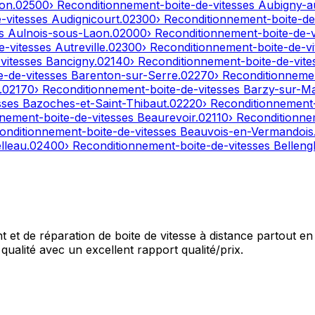
on
.
02500
› Reconditionnement-boite-de-vitesses
Aubigny-a
e-vitesses
Audignicourt
.
02300
› Reconditionnement-boite-de
es
Aulnois-sous-Laon
.
02000
› Reconditionnement-boite-de-
e-vitesses
Autreville
.
02300
› Reconditionnement-boite-de-v
-vitesses
Bancigny
.
02140
› Reconditionnement-boite-de-vit
e-de-vitesses
Barenton-sur-Serre
.
02270
› Reconditionneme
.
02170
› Reconditionnement-boite-de-vitesses
Barzy-sur-M
sses
Bazoches-et-Saint-Thibaut
.
02220
› Reconditionnement
nnement-boite-de-vitesses
Beaurevoir
.
02110
› Reconditionne
onditionnement-boite-de-vitesses
Beauvois-en-Vermandois
lleau
.
02400
› Reconditionnement-boite-de-vitesses
Bellengl
et de réparation de boite de vitesse à distance partout en 
qualité avec un excellent rapport qualité/prix.