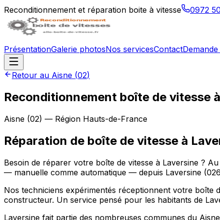
Reconditionnement et réparation boite à vitesse
0972 5
Présentation
Galerie photos
Nos services
Contact
Demande 
Retour au
Aisne
(
02
)
Reconditionnement boîte de vitesse 
Aisne
(
02
) — Région
Hauts-de-France
Réparation de boîte de vitesse à Lave
Besoin de réparer votre boîte de vitesse à Laversine ? Au
— manuelle comme automatique — depuis Laversine (0260
Nos techniciens expérimentés réceptionnent votre boîte de
constructeur. Un service pensé pour les habitants de Lav
Laversine fait partie des nombreuses communes du Aisne 