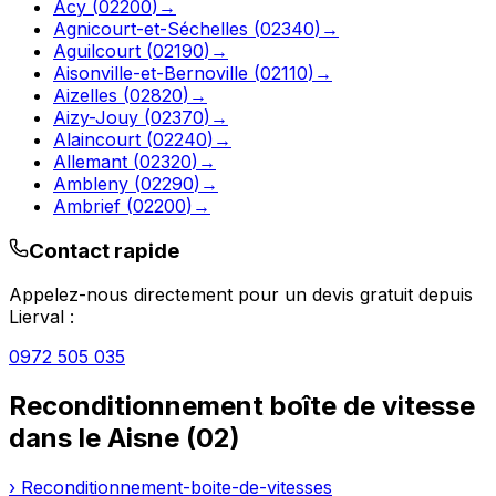
Acy
(
02200
)
→
Agnicourt-et-Séchelles
(
02340
)
→
Aguilcourt
(
02190
)
→
Aisonville-et-Bernoville
(
02110
)
→
Aizelles
(
02820
)
→
Aizy-Jouy
(
02370
)
→
Alaincourt
(
02240
)
→
Allemant
(
02320
)
→
Ambleny
(
02290
)
→
Ambrief
(
02200
)
→
Contact rapide
Appelez-nous directement pour un devis gratuit depuis
Lierval
:
0972 505 035
Reconditionnement boîte de vitesse
dans le
Aisne
(
02
)
› Reconditionnement-boite-de-vitesses