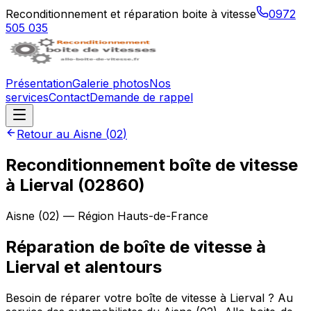
Reconditionnement et réparation boite à vitesse
0972
505 035
Présentation
Galerie photos
Nos
services
Contact
Demande de rappel
Retour au
Aisne
(
02
)
Reconditionnement boîte de vitesse
à
Lierval
(
02860
)
Aisne
(
02
) — Région
Hauts-de-France
Réparation de boîte de vitesse à
Lierval et alentours
Besoin de réparer votre boîte de vitesse à Lierval ? Au